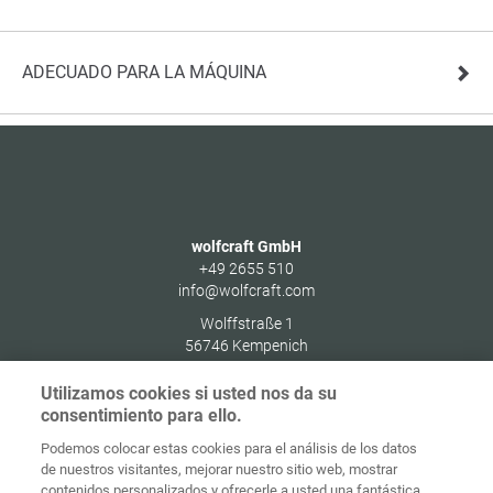
ADECUADO PARA LA MÁQUINA
wolfcraft GmbH
+49 2655 510
info@wolfcraft.com
Wolffstraße 1
56746
Kempenich
Germany
Utilizamos cookies si usted nos da su
consentimiento para ello.
Podemos colocar estas cookies para el análisis de los datos
de nuestros visitantes, mejorar nuestro sitio web, mostrar
Protección de
contenidos personalizados y ofrecerle a usted una fantástica