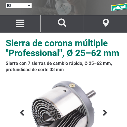
SELECCIONAR
IDIOMA
Saltar
Saltar
al
a
contenido
la
navegación
Sierra de corona múltiple
"Professional", Ø 25–62 mm
Sierra con 7 sierras de cambio rápido, Ø 25–62 mm,
profundidad de corte 33 mm