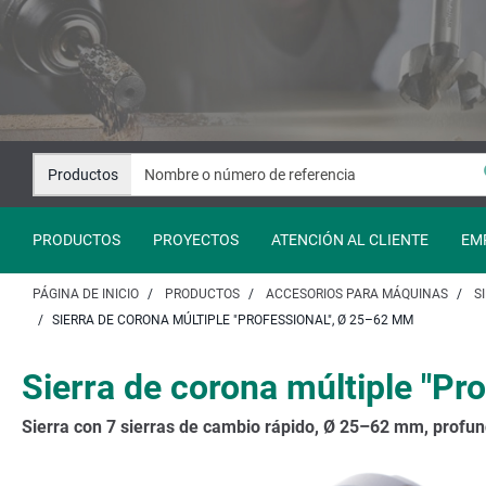
Saltar
Saltar
al
a
contenido
la
navegación
Productos
PRODUCTOS
PROYECTOS
ATENCIÓN AL CLIENTE
EM
PÁGINA DE INICIO
PRODUCTOS
ACCESORIOS PARA MÁQUINAS
S
SIERRA DE CORONA MÚLTIPLE "PROFESSIONAL", Ø 25–62 MM
Sierra de corona múltiple "P
Sierra con 7 sierras de cambio rápido, Ø 25–62 mm, profu