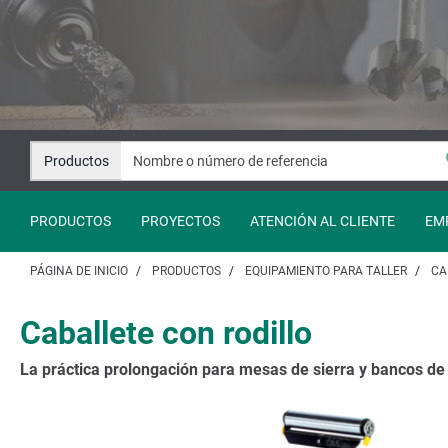
Saltar
Saltar
al
a
contenido
la
navegación
Productos
PRODUCTOS
PROYECTOS
ATENCIÓN AL CLIENTE
EM
PÁGINA DE INICIO
PRODUCTOS
EQUIPAMIENTO PARA TALLER
CA
Caballete con rodillo
La práctica prolongación para mesas de sierra y bancos de