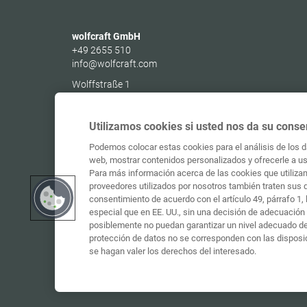
wolfcraft GmbH
+49 2655 510
info@wolfcraft.com
Wolffstraße 1
56746
Kempenich
Germany
Utilizamos cookies si usted nos da su conse
Podemos colocar estas cookies para el análisis de los da
web, mostrar contenidos personalizados y ofrecerle a ust
Para más información acerca de las cookies que utilizam
proveedores utilizados por nosotros también traten sus 
consentimiento de acuerdo con el artículo 49, párrafo 1
especial que en EE. UU., sin una decisión de adecuación 
posiblemente no puedan garantizar un nivel adecuado de 
protección de datos no se corresponden con las disposi
se hagan valer los derechos del interesado.