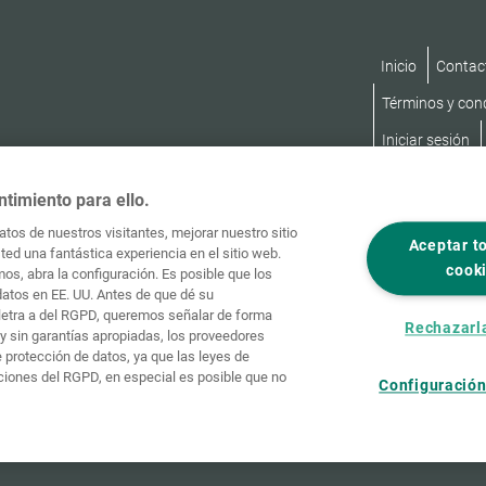
Inicio
Contac
Términos y con
Iniciar sesión
ntimiento para ello.
tos de nuestros visitantes, mejorar nuestro sitio
Aceptar t
ed una fantástica experiencia en el sitio web.
cook
os, abra la configuración. Es posible que los
datos en EE. UU. Antes de que dé su
, letra a del RGPD, queremos señalar de forma
Rechazarl
y sin garantías apropiadas, los proveedores
protección de datos, ya que las leyes de
ciones del RGPD, en especial es posible que no
Configuración