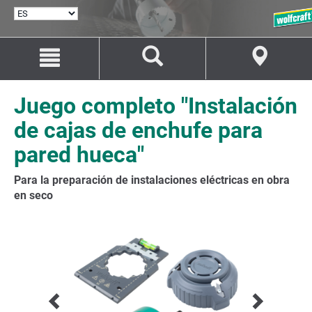
SELECCIONAR
IDIOMA
Saltar
Saltar
al
a
contenido
la
navegación
Juego completo "Instalación
de cajas de enchufe para
pared hueca"
Para la preparación de instalaciones eléctricas en obra
en seco