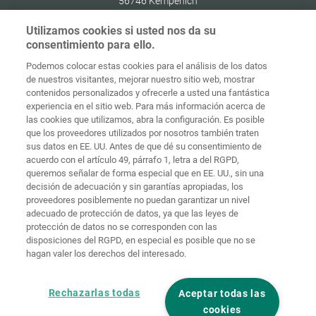
56746
Kempenich
Germany
Utilizamos cookies si usted nos da su
consentimiento para ello.
Podemos colocar estas cookies para el análisis de los datos
de nuestros visitantes, mejorar nuestro sitio web, mostrar
Protección de
contenidos personalizados y ofrecerle a usted una fantástica
Inicio
Contacto
Aviso legal
datos
experiencia en el sitio web. Para más información acerca de
las cookies que utilizamos, abra la configuración. Es posible
Términos y
que los proveedores utilizados por nosotros también traten
condiciones
Políticas de
generales
cookies
Iniciar sesión
sus datos en EE. UU. Antes de que dé su consentimiento de
acuerdo con el artículo 49, párrafo 1, letra a del RGPD,
Declaración
queremos señalar de forma especial que en EE. UU., sin una
de
decisión de adecuación y sin garantías apropiadas, los
accesibilidad
proveedores posiblemente no puedan garantizar un nivel
adecuado de protección de datos, ya que las leyes de
Ajustes de cookies
protección de datos no se corresponden con las
disposiciones del RGPD, en especial es posible que no se
hagan valer los derechos del interesado.
Rechazarlas todas
Aceptar todas las
cookies