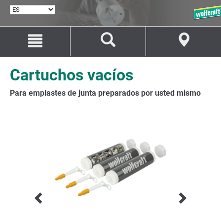
SELECCIONAR
IDIOMA
Saltar
Saltar
al
a
contenido
la
navegación
Cartuchos vacíos
Para emplastes de junta preparados por usted mismo