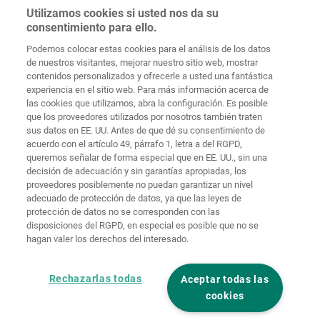
Utilizamos cookies si usted nos da su
consentimiento para ello.
Podemos colocar estas cookies para el análisis de los datos
de nuestros visitantes, mejorar nuestro sitio web, mostrar
Protección de
contenidos personalizados y ofrecerle a usted una fantástica
Inicio
Contacto
Aviso legal
datos
experiencia en el sitio web. Para más información acerca de
las cookies que utilizamos, abra la configuración. Es posible
Términos y
que los proveedores utilizados por nosotros también traten
condiciones
Políticas de
generales
cookies
Iniciar sesión
sus datos en EE. UU. Antes de que dé su consentimiento de
acuerdo con el artículo 49, párrafo 1, letra a del RGPD,
Declaración
queremos señalar de forma especial que en EE. UU., sin una
de
decisión de adecuación y sin garantías apropiadas, los
accesibilidad
proveedores posiblemente no puedan garantizar un nivel
adecuado de protección de datos, ya que las leyes de
Ajustes de cookies
protección de datos no se corresponden con las
disposiciones del RGPD, en especial es posible que no se
hagan valer los derechos del interesado.
Rechazarlas todas
Aceptar todas las
cookies