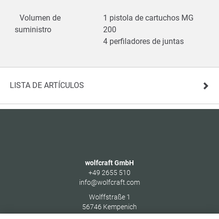
Volumen de
1 pistola de cartuchos MG
suministro
200
4 perfiladores de juntas
LISTA DE ARTÍCULOS
wolfcraft GmbH
+49 2655 510
info@wolfcraft.com
Wolffstraße 1
56746
Kempenich
Germany