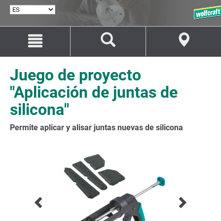
SELECCIONAR
IDIOMA
Saltar
Saltar
al
a
contenido
la
navegación
Juego de proyecto
"Aplicación de juntas de
silicona"
Permite aplicar y alisar juntas nuevas de silicona