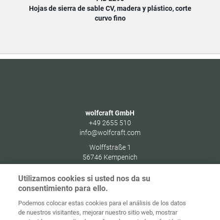
Hojas de sierra de sable CV, madera y plástico, corte
Hojas
curvo fino
wolfcraft GmbH
+49 2655 510
info@wolfcraft.com
Wolffstraße 1
56746
Kempenich
Germany
Utilizamos cookies si usted nos da su
consentimiento para ello.
Podemos colocar estas cookies para el análisis de los datos
de nuestros visitantes, mejorar nuestro sitio web, mostrar
Protección de