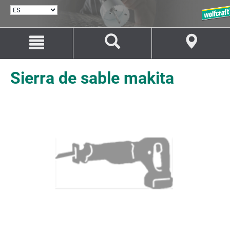
SELECCIONAR
IDIOMA
Saltar
Saltar
al
a
contenido
la
navegación
Sierra de sable makita