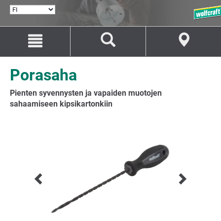
VALITSE
KIELI
Siirry
Siirry
sisältöön
navigaatioon
Porasaha
Pienten syvennysten ja vapaiden muotojen
sahaamiseen kipsikartonkiin