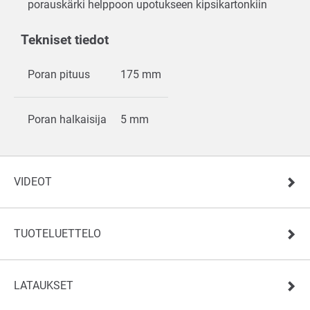
porauskärki helppoon upotukseen kipsikartonkiin
Tekniset tiedot
Poran pituus
175 mm
Poran halkaisija
5 mm
VIDEOT
TUOTELUETTELO
LATAUKSET