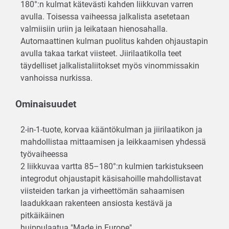
180°:n kulmat kätevästi kahden liikkuvan varren
avulla. Toisessa vaiheessa jalkalista asetetaan
valmiisiin uriin ja leikataan hienosahalla.
Automaattinen kulman puolitus kahden ohjaustapin
avulla takaa tarkat viisteet. Jiirilaatikolla teet
täydelliset jalkalistaliitokset myös vinommissakin
vanhoissa nurkissa.
Ominaisuudet
2-in-1-tuote, korvaa kääntökulman ja jiirilaatikon ja
mahdollistaa mittaamisen ja leikkaamisen yhdessä
työvaiheessa
2 liikkuvaa vartta 85–180°:n kulmien tarkistukseen
integrodut ohjaustapit käsisahoille mahdollistavat
viisteiden tarkan ja virheettömän sahaamisen
laadukkaan rakenteen ansiosta kestävä ja
pitkäikäinen
huippulaatua "Made in Europe"