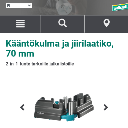
VALITSE
KIELI
Siirry
Siirry
sisältöön
navigaatioon
Kääntökulma ja jiirilaatiko,
70 mm
2-in-1-tuote tarkoille jalkalistoille