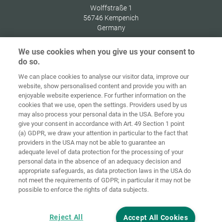
Wolffstraße 1
56746
Kempenich
Germany
We use cookies when you give us your consent to
do so.
We can place cookies to analyse our visitor data, improve our
Alkusivu
Yhteystiedot
Julkaisutiedot
Tietosuoja
website, show personalised content and provide you with an
enjoyable website experience. For further information on the
Tietoja
Kirjaudu
cookies that we use, open the settings. Providers used by us
Käyttöehdot
evästeistä
sisään
may also process your personal data in the USA. Before you
give your consent in accordance with Art. 49 Section 1 point
Accessibility
(a) GDPR, we draw your attention in particular to the fact that
Statement
providers in the USA may not be able to guarantee an
adequate level of data protection for the processing of your
Evästeasetukset
personal data in the absence of an adequacy decision and
appropriate safeguards, as data protection laws in the USA do
not meet the requirements of GDPR; in particular it may not be
possible to enforce the rights of data subjects.
Reject All
Accept All Cookies