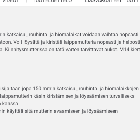
VIDEOT
TUOTELUETTELO
LISÄVARUSTEET TUOTT
:n katkaisu-, rouhinta- ja hiomalaikat voidaan vaihtaa nopeasti
sentoon. Voit löysätä ja kiristää laippamutteria nopeasti ja help
ta. Kiinnitysmutterissa on tätä varten tarvittavat aukot. M14-kier
isijaltaan jopa 150 mm:n katkaisu-, rouhinta- ja hiomalaikkojen
 laippamutterin käsin kiristämisen ja löysäämisen turvalliseksi
en kanssa
min käyttää sitä mutterin avaamiseen ja löysäämiseen