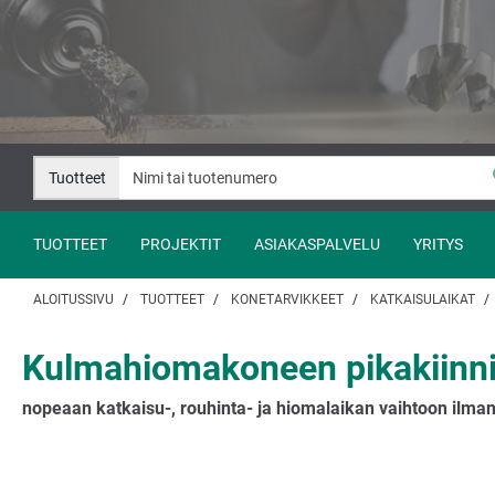
Siirry
Siirry
sisältöön
navigaatioon
Tuotteet
TUOTTEET
PROJEKTIT
ASIAKASPALVELU
YRITYS
ALOITUSSIVU
TUOTTEET
KONETARVIKKEET
KATKAISULAIKAT
Kulmahiomakoneen pikakiinni
nopeaan katkaisu-, rouhinta- ja hiomalaikan vaihtoon ilman