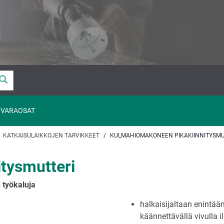
VARAOSAT
KATKAISULAIKKOJEN TARVIKKEET
KULMAHIOMAKONEEN PIKAKIINNITYSMU
tysmutteri
 työkaluja
halkaisijaltaan enintää
käännettävällä vivulla 