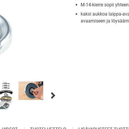
M-14-kierre sopii yhte
kaksi aukkoa laippa-ava
avaamiseen ja löysääm