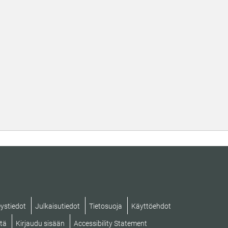
ystiedot
Julkaisutiedot
Tietosuoja
Käyttöehdot
stä
Kirjaudu sisään
Accessibility Statement