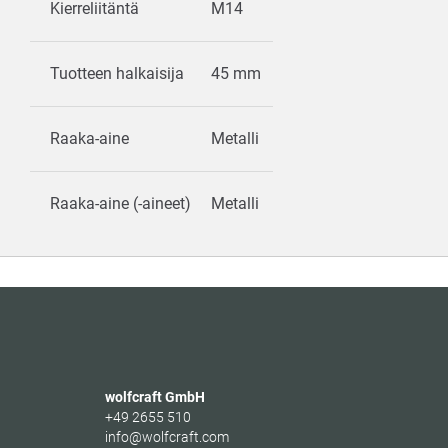
Kierreliitäntä
M14
Tuotteen halkaisija
45 mm
Raaka-aine
Metalli
Raaka-aine (-aineet)
Metalli
wolfcraft GmbH
+49 2655 510
info@wolfcraft.com