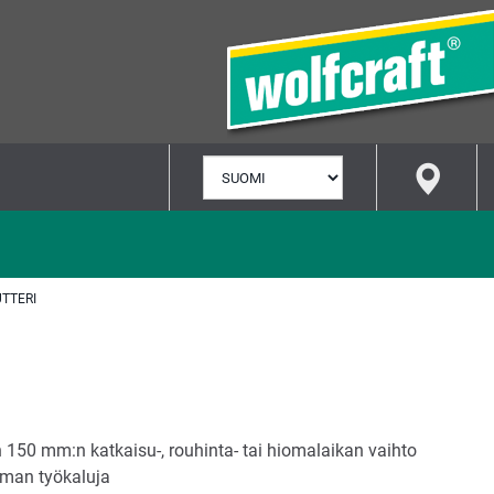
VALITSE
KIELI
TTERI
n 150 mm:n katkaisu-, rouhinta- tai hiomalaikan vaihto
ilman työkaluja