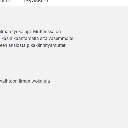
EILLE
TARVIKKEET
 ilman työkaluja. Mutterissa on
osti käsin kääntämällä sitä vasemmalle
teen ansiosta pikakiinnitysmutteri
 vaihtoon ilman työkaluja