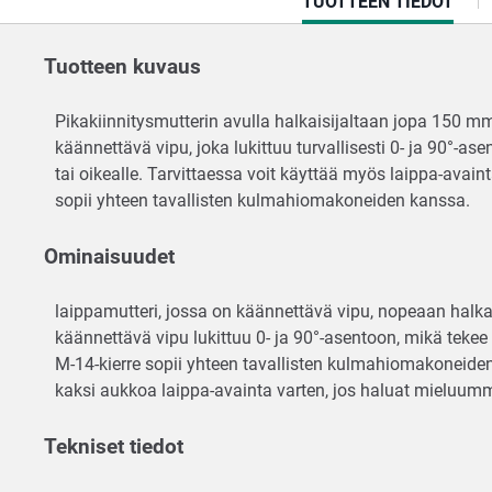
CURRENT
TUOTTEEN TIEDOT
TAB:
Tuotteen kuvaus
Pikakiinnitysmutterin avulla halkaisijaltaan jopa 150 mm
käännettävä vipu, joka lukittuu turvallisesti 0- ja 90°-a
tai oikealle. Tarvittaessa voit käyttää myös laippa-avain
sopii yhteen tavallisten kulmahiomakoneiden kanssa.
Ominaisuudet
laippamutteri, jossa on käännettävä vipu, nopeaan halka
käännettävä vipu lukittuu 0- ja 90°-asentoon, mikä tekee
M-14-kierre sopii yhteen tavallisten kulmahiomakoneid
kaksi aukkoa laippa-avainta varten, jos haluat mieluum
Tekniset tiedot