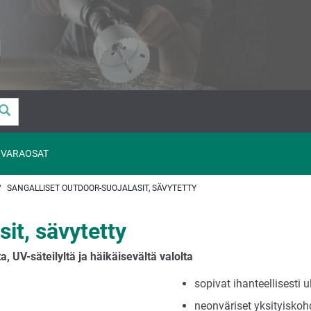
VARAOSAT
SANGALLISET OUTDOOR-SUOJALASIT, SÄVYTETTY
it, sävytetty
a, UV-säteilyltä ja häikäisevältä valolta
sopivat ihanteellisest
neonväriset yksityiskoh