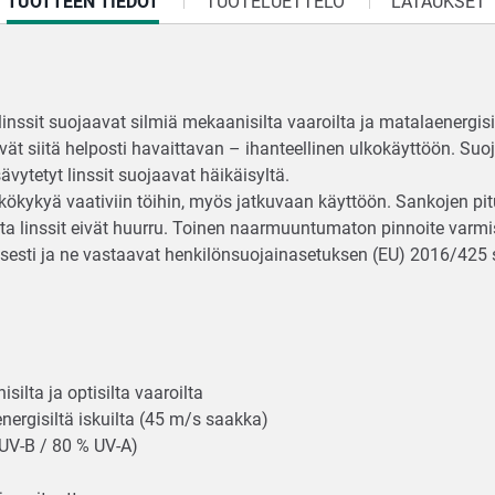
CURRENT
TUOTTEEN TIEDOT
TUOTELUETTELO
LATAUKSET
TAB:
inssit suojaavat silmiä mekaanisilta vaaroilta ja matalaenergisi
evät siitä helposti havaittavan – ihanteellinen ulkokäyttöön. Suo
ävytetyt linssit suojaavat häikäisyltä.
kökykyä vaativiin töihin, myös jatkuvaan käyttöön. Sankojen pit
ta linssit eivät huurru. Toinen naarmuuntumaton pinnoite varmi
sesti ja ne vastaavat henkilönsuojainasetuksen (EU) 2016/425 
silta ja optisilta vaaroilta
nergisiltä iskuilta (45 m/s saakka)
 UV-B / 80 % UV-A)