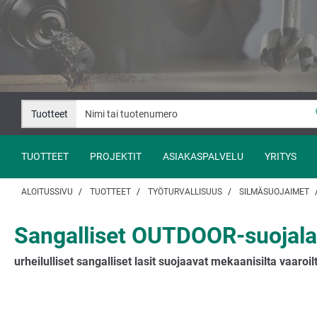
Siirry
Siirry
sisältöön
navigaatioon
Tuotteet
TUOTTEET
PROJEKTIT
ASIAKASPALVELU
YRITYS
ALOITUSSIVU
TUOTTEET
TYÖTURVALLISUUS
SILMÄSUOJAIMET
Sangalliset OUTDOOR-suojalas
urheilulliset sangalliset lasit suojaavat mekaanisilta vaaroilt