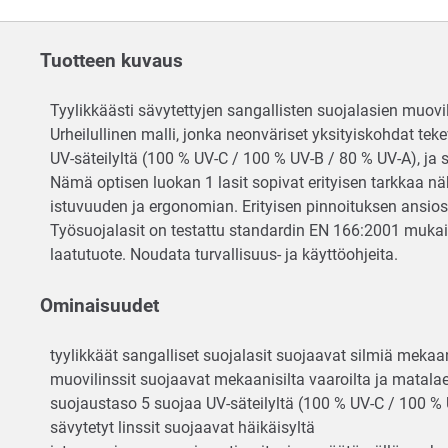
Tuotteen kuvaus
Tyylikkäästi sävytettyjen sangallisten suojalasien muovil
Urheilullinen malli, jonka neonväriset yksityiskohdat tek
UV-säteilyltä (100 % UV-C / 100 % UV-B / 80 % UV-A), ja s
Nämä optisen luokan 1 lasit sopivat erityisen tarkkaa nä
istuvuuden ja ergonomian. Erityisen pinnoituksen ansios
Työsuojalasit on testattu standardin EN 166:2001 mukai
laatutuote. Noudata turvallisuus- ja käyttöohjeita.
Ominaisuudet
tyylikkäät sangalliset suojalasit suojaavat silmiä mekaani
muovilinssit suojaavat mekaanisilta vaaroilta ja matalae
suojaustaso 5 suojaa UV-säteilyltä (100 % UV-C / 100 %
sävytetyt linssit suojaavat häikäisyltä