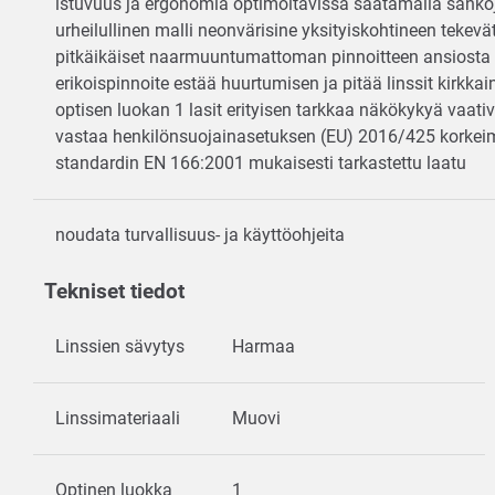
istuvuus ja ergonomia optimoitavissa säätämällä sanko
urheilullinen malli neonvärisine yksityiskohtineen tekev
pitkäikäiset naarmuuntumattoman pinnoitteen ansiosta
erikoispinnoite estää huurtumisen ja pitää linssit kirkka
optisen luokan 1 lasit erityisen tarkkaa näkökykyä vaati
vastaa henkilönsuojainasetuksen (EU) 2016/425 korke
standardin EN 166:2001 mukaisesti tarkastettu laatu
noudata turvallisuus- ja käyttöohjeita
Tekniset tiedot
Linssien sävytys
Harmaa
Linssimateriaali
Muovi
Optinen luokka
1