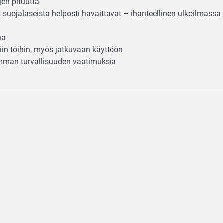
jen pituutta
ät suojalaseista helposti havaittavat – ihanteellinen ulkoilmass
ina
viin töihin, myös jatkuvaan käyttöön
imman turvallisuuden vaatimuksia