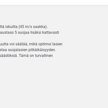
ltä iskuilta (45 m/s saakka).
jaustaso 5 suojaa lisäksi kattavasti
uutta voi säätää, mikä optimoi lasien
staa suojalasien pitkäikäisyyden.
säädöksiä. Tämä on turvallinen