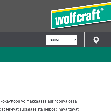
VALITSE
KIELI
i ulkokäyttöön voimakkaassa auringonvalossa
dat tekevät suojalaseista helposti havaittavat