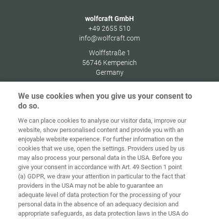
wolfcraft GmbH
+49 2655 510
info@wolfcraft.com
Wolffstraße 1
56746
Kempenich
Germany
We use cookies when you give us your consent to
do so.
We can place cookies to analyse our visitor data, improve our
Alkusivu
Yhteystiedot
Julkaisutiedot
Tietosuoja
website, show personalised content and provide you with an
enjoyable website experience. For further information on the
Tietoja
Kirjaudu
cookies that we use, open the settings. Providers used by us
Käyttöehdot
evästeistä
sisään
may also process your personal data in the USA. Before you
give your consent in accordance with Art. 49 Section 1 point
Accessibility
(a) GDPR, we draw your attention in particular to the fact that
Statement
providers in the USA may not be able to guarantee an
adequate level of data protection for the processing of your
Evästeasetukset
personal data in the absence of an adequacy decision and
appropriate safeguards, as data protection laws in the USA do