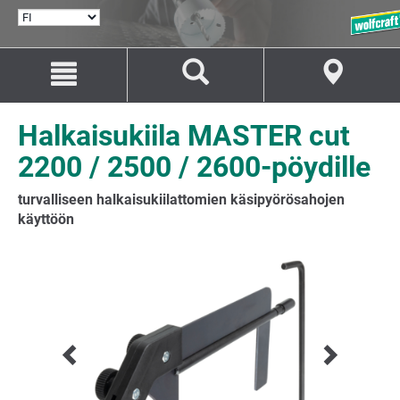
VALITSE
KIELI
Siirry
Siirry
sisältöön
navigaatioon
Halkaisukiila MASTER cut
2200 / 2500 / 2600-pöydille
turvalliseen halkaisukiilattomien käsipyörösahojen
käyttöön