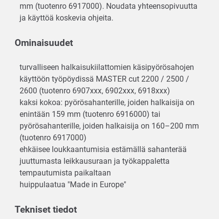
mm (tuotenro 6917000). Noudata yhteensopivuutta
ja käyttöä koskevia ohjeita.
Ominaisuudet
turvalliseen halkaisukiilattomien käsipyörösahojen
käyttöön työpöydissä MASTER cut 2200 / 2500 /
2600 (tuotenro 6907xxx, 6902xxx, 6918xxx)
kaksi kokoa: pyörösahanterille, joiden halkaisija on
enintään 159 mm (tuotenro 6916000) tai
pyörösahanterille, joiden halkaisija on 160–200 mm
(tuotenro 6917000)
ehkäisee loukkaantumisia estämällä sahanterää
juuttumasta leikkausuraan ja työkappaletta
tempautumista paikaltaan
huippulaatua "Made in Europe"
Tekniset tiedot