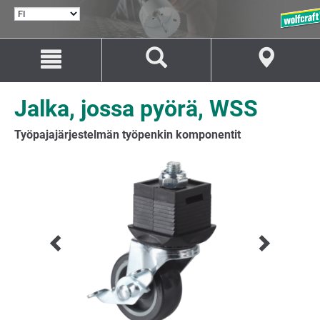
VALITSE
KIELI
Siirry
Siirry
sisältöön
navigaatioon
Jalka, jossa pyörä, WSS
Työpajajärjestelmän työpenkin komponentit