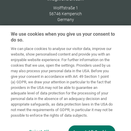
Wolffstraße 1
56746
Kempenich
Germany
We use cookies when you give us your consent to
do so.
We can place cookies to analyse our visitor data, improve our
Alkusivu
Yhteystiedot
Julkaisutiedot
Tietosuoja
website, show personalised content and provide you with an
enjoyable website experience. For further information on the
Tietoja
Kirjaudu
cookies that we use, open the settings. Providers used by us
Käyttöehdot
evästeistä
sisään
may also process your personal data in the USA. Before you
give your consent in accordance with Art. 49 Section 1 point
Accessibility
(a) GDPR, we draw your attention in particular to the fact that
Statement
providers in the USA may not be able to guarantee an
adequate level of data protection for the processing of your
Evästeasetukset
personal data in the absence of an adequacy decision and
appropriate safeguards, as data protection laws in the USA do
not meet the requirements of GDPR; in particular it may not be
possible to enforce the rights of data subjects.