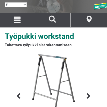
VALITSE
KIELI
Siirry
Siirry
sisältöön
navigaatioon
Työpukki workstand
Taitettava työpukki sisärakentamiseen