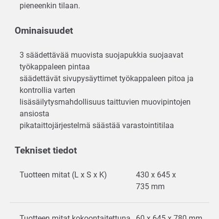
pieneenkin tilaan.
Ominaisuudet
3 säädettävää muovista suojapukkia suojaavat
työkappaleen pintaa
säädettävät sivupysäyttimet työkappaleen pitoa ja
kontrollia varten
lisäsäilytysmahdollisuus taittuvien muovipintojen
ansiosta
pikataittojärjestelmä säästää varastointitilaa
Tekniset tiedot
Tuotteen mitat (L x S x K)
430 x 645 x
735 mm
Tuotteen mitat kokoontaitettuna
60 x 645 x 780 mm