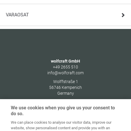
VARAOSAT
wolfcraft GmbH
+49 2655 510
info@wolfcraft.com
Wolffstraße 1
56746
Kempenich
Germany
We use cookies when you give us your consent to
do so.
We can place cookies to analyse our visitor data, improve our
Alkusivu
Yhteystiedot
Julkaisutiedot
Tietosuoja
website, show personalised content and provide you with an