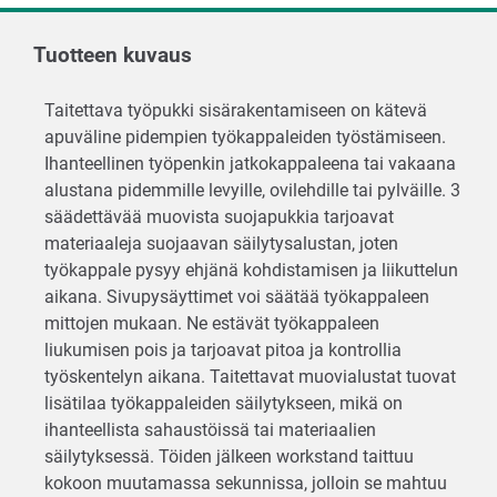
Tuotteen kuvaus
Taitettava työpukki sisärakentamiseen on kätevä
apuväline pidempien työkappaleiden työstämiseen.
Ihanteellinen työpenkin jatkokappaleena tai vakaana
alustana pidemmille levyille, ovilehdille tai pylväille. 3
säädettävää muovista suojapukkia tarjoavat
materiaaleja suojaavan säilytysalustan, joten
työkappale pysyy ehjänä kohdistamisen ja liikuttelun
aikana. Sivupysäyttimet voi säätää työkappaleen
mittojen mukaan. Ne estävät työkappaleen
liukumisen pois ja tarjoavat pitoa ja kontrollia
työskentelyn aikana. Taitettavat muovialustat tuovat
lisätilaa työkappaleiden säilytykseen, mikä on
ihanteellista sahaustöissä tai materiaalien
säilytyksessä. Töiden jälkeen workstand taittuu
kokoon muutamassa sekunnissa, jolloin se mahtuu