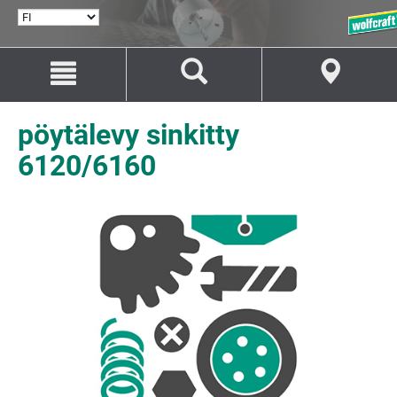
VALITSE
KIELI
Siirry
Siirry
sisältöön
navigaatioon
pöytälevy sinkitty
6120/6160