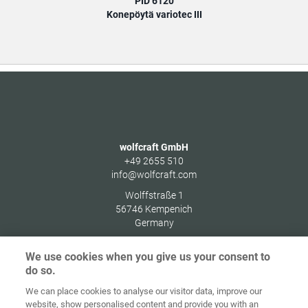
PID 6120
Konepöytä variotec III
wolfcraft GmbH
+49 2655 510
info@wolfcraft.com
Wolffstraße 1
56746
Kempenich
Germany
We use cookies when you give us your consent to
do so.
We can place cookies to analyse our visitor data, improve our
Alkusivu
Yhteystiedot
Julkaisutiedot
Tietosuoja
website, show personalised content and provide you with an