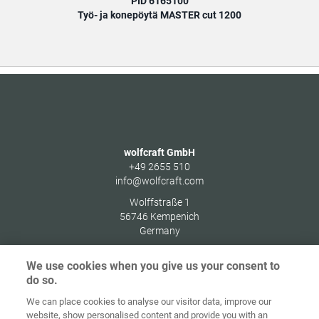
PID 6165100
Työ- ja konepöytä MASTER cut 1200
wolfcraft GmbH
+49 2655 510
info@wolfcraft.com
Wolffstraße 1
56746
Kempenich
Germany
We use cookies when you give us your consent to
do so.
We can place cookies to analyse our visitor data, improve our
Alkusivu
Yhteystiedot
Julkaisutiedot
Tietosuoja
website, show personalised content and provide you with an