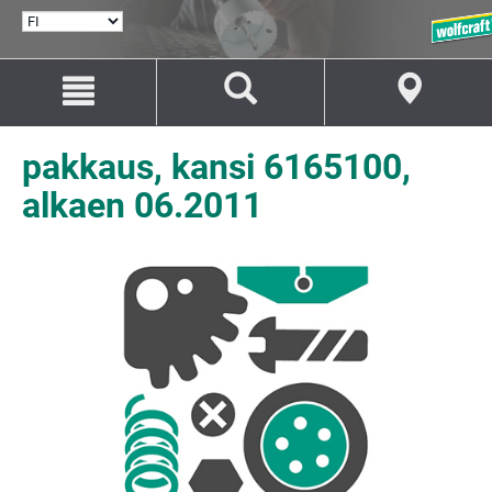
VALITSE
KIELI
Siirry
Siirry
sisältöön
navigaatioon
pakkaus, kansi 6165100,
alkaen 06.2011