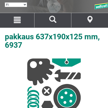
VALITSE
KIELI
Siirry
Siirry
sisältöön
navigaatioon
pakkaus 637x190x125 mm,
6937