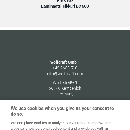
PID 6937
Laminaattileikkuri LC 600
wolfcraft GmbH
+49 2655 510
info@wolfcraft.com
Wolffstraße 1
56746
Kempenich
Germany
We use cookies when you give us your consent to
do so.
We can place cookies to analyse our visitor data, improve our
Alkusivu
Yhteystiedot
Julkaisutiedot
Tietosuoja
website, show personalised content and provide you with an