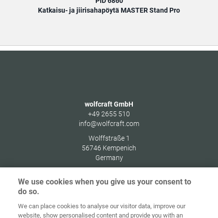
PID 6860
Katkaisu- ja jiirisahapöytä MASTER Stand Pro
wolfcraft GmbH
+49 2655 510
info@wolfcraft.com
Wolffstraße 1
56746
Kempenich
Germany
We use cookies when you give us your consent to
do so.
We can place cookies to analyse our visitor data, improve our
Alkusivu
Yhteystiedot
Julkaisutiedot
Tietosuoja
website, show personalised content and provide you with an