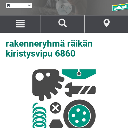
VALITSE
KIELI
Siirry
Siirry
sisältöön
navigaatioon
rakenneryhmä räikän
kiristysvipu 6860