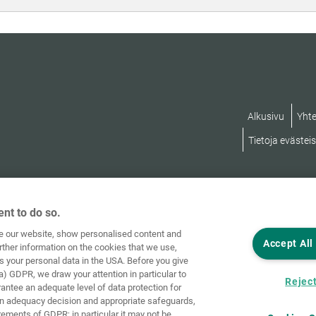
Alkusivu
Yhte
Tietoja evästei
nt to do so.
ve our website, show personalised content and
Accept All
rther information on the cookies that we use,
s your personal data in the USA. Before you give
a) GDPR, we draw your attention in particular to
Reject
rantee an adequate level of data protection for
an adequacy decision and appropriate safeguards,
rements of GDPR; in particular it may not be