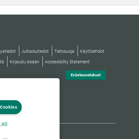
ystiedot
Julkaisutiedot
Tietosuoja
Käyttöehdot
stä
Kirjaudu sisään
Accessibility Statement
Evästeasetukset
 Cookies
 All