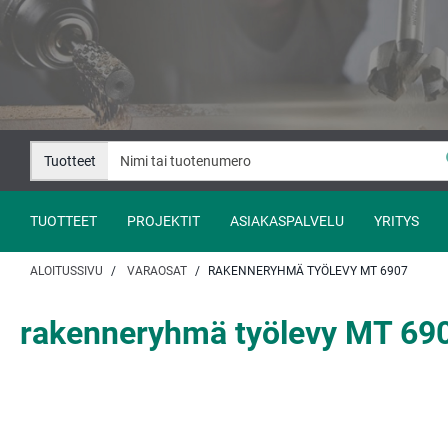
Siirry
Siirry
sisältöön
navigaatioon
Tuotteet
TUOTTEET
PROJEKTIT
ASIAKASPALVELU
YRITYS
ALOITUSSIVU
VARAOSAT
RAKENNERYHMÄ TYÖLEVY MT 6907
rakenneryhmä työlevy MT 69