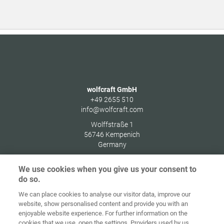
wolfcraft GmbH
+49 2655 510
info@wolfcraft.com
Wolffstraße 1
56746
Kempenich
Germany
We use cookies when you give us your consent to
do so.
We can place cookies to analyse our visitor data, improve our
Alkusivu
Yhteystiedot
Julkaisutiedot
Tietosuoja
website, show personalised content and provide you with an
enjoyable website experience. For further information on the
Tietoja
Kirjaudu
cookies that we use, open the settings. Providers used by us