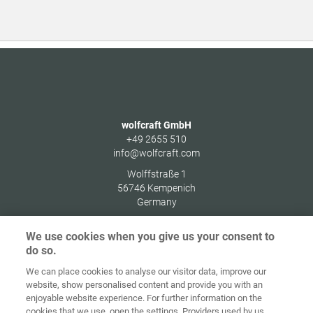
wolfcraft GmbH
+49 2655 510
info@wolfcraft.com
Wolffstraße 1
56746
Kempenich
Germany
We use cookies when you give us your consent to
do so.
We can place cookies to analyse our visitor data, improve our
Alkusivu
Yhteystiedot
Julkaisutiedot
Tietosuoja
website, show personalised content and provide you with an
enjoyable website experience. For further information on the
Tietoja
Kirjaudu
cookies that we use, open the settings. Providers used by us