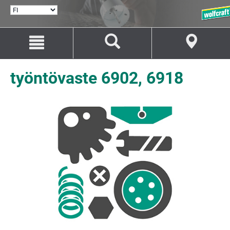
VALITSE
KIELI
Siirry
Siirry
sisältöön
navigaatioon
työntövaste 6902, 6918