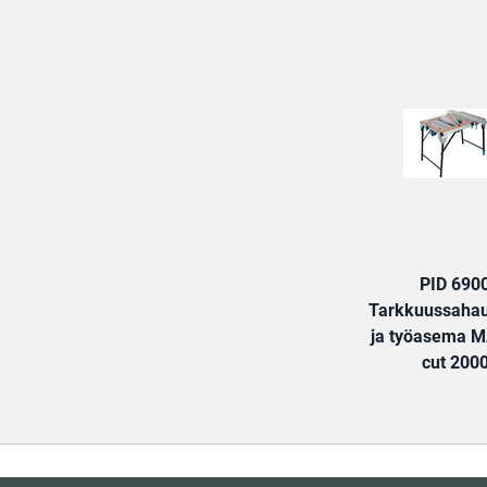
PID 690
Tarkkuussahau
ja työasema 
cut 200