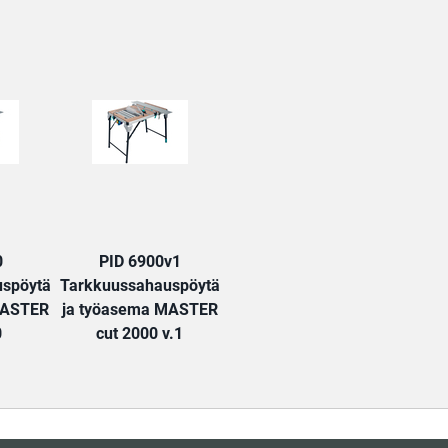
TAB:
0
PID 6900v1
spöytä
Tarkkuussahauspöytä
MASTER
ja työasema MASTER
0
cut 2000 v.1