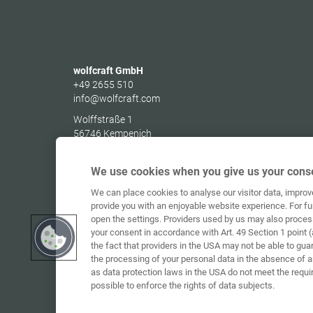
wolfcraft GmbH
+49 2655 510
info@wolfcraft.com
Wolffstraße 1
56746
Kempenich
Germany
We use cookies when you give us your conse
We can place cookies to analyse our visitor data, impro
provide you with an enjoyable website experience. For fu
open the settings. Providers used by us may also proces
your consent in accordance with Art. 49 Section 1 point (
the fact that providers in the USA may not be able to gua
the processing of your personal data in the absence of 
as data protection laws in the USA do not meet the requi
possible to enforce the rights of data subjects.