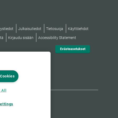
ystiedot
Julkaisutiedot
Tietosuoja
Käyttöehdot
stä
Kirjaudu sisään
Accessibility Statement
Evästeasetukset
 Cookies
 All
ettings