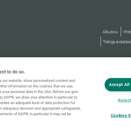
Alkusivu
Yhte
Tietoja evästei
nt to do so.
ve our website, show personalised content and
Accept All
rther information on the cookies that we use,
s your personal data in the USA. Before you give
a) GDPR, we draw your attention in particular to
Reject
rantee an adequate level of data protection for
an adequacy decision and appropriate safeguards,
rements of GDPR; in particular it may not be
Cookies S