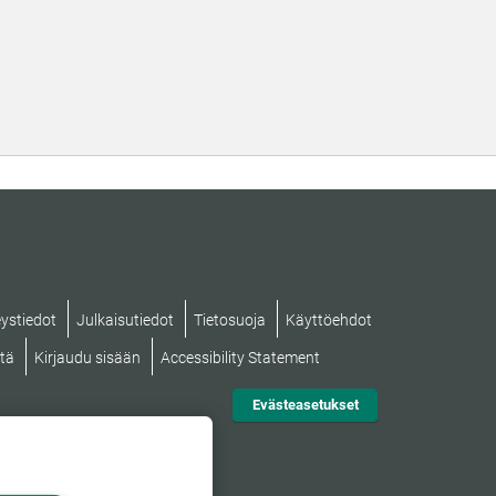
ystiedot
Julkaisutiedot
Tietosuoja
Käyttöehdot
stä
Kirjaudu sisään
Accessibility Statement
Evästeasetukset