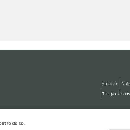
TAB:
Alkusivu
Yhte
Tietoja evästei
nt to do so.