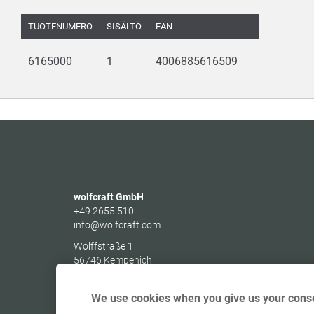
TUOTENUMERO
SISÄLTÖ
EAN
6165000
1
4006885616509
wolfcraft GmbH
+49 2655 510
info@wolfcraft.com
Wolffstraße 1
56746
Kempenich
Germany
We use cookies when you give us your conse