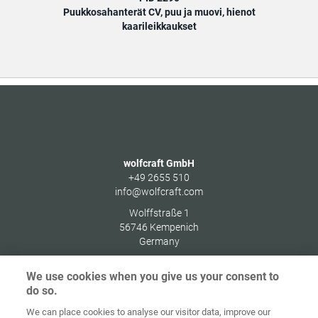
Puukkosahanterät CV, puu ja muovi, hienot
Puuk
kaarileikkaukset
wolfcraft GmbH
+49 2655 510
info@wolfcraft.com
Wolffstraße 1
56746
Kempenich
Germany
We use cookies when you give us your consent to
do so.
We can place cookies to analyse our visitor data, improve our
Alkusivu
Yhteystiedot
Julkaisutiedot
Tietosuoja