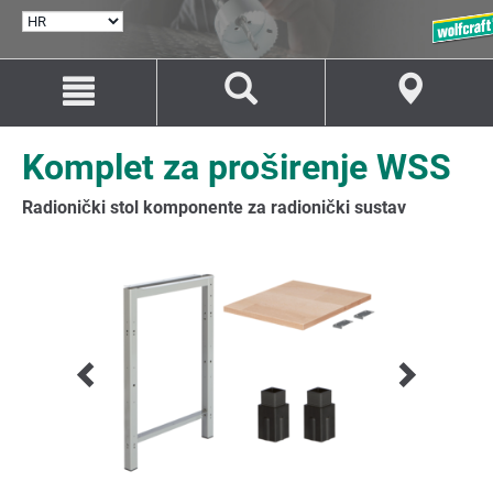
ODABERI
JEZIK
Idi
Idi
na
na
sadržaj
navigaciju
Komplet za proširenje WSS
Radionički stol komponente za radionički sustav