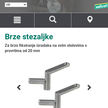
ODABERI
JEZIK
Idi
Idi
na
na
sadržaj
navigaciju
Brze stezaljke
Za brzo fiksiranje izradaka na svim stolovima s
provrtima od 20 mm