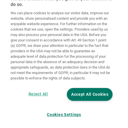
do so.
Zaštita
We can place cookies to analyse our visitor data, improve our
Početna
Kontakt
Impresum
podataka
website, show personalised content and provide you with an
enjoyable website experience. For further information on the
Opći uvjeti
Smjernice za
cookies that we use, open the settings. Providers used by us
poslovanja
kolačiće
Prijava
may also process your personal data in the USA. Before you
give your consent in accordance with Art. 49 Section 1 point
Accessibility
(a) GDPR, we draw your attention in particular to the fact that
Statement
providers in the USA may not be able to guarantee an
adequate level of data protection for the processing of your
Postavke za kolačiće
personal data in the absence of an adequacy decision and
appropriate safeguards, as data protection laws in the USA do
not meet the requirements of GDPR; in particular it may not be
possible to enforce the rights of data subjects.
Reject All
Accept All Cookies
Cookies Settings