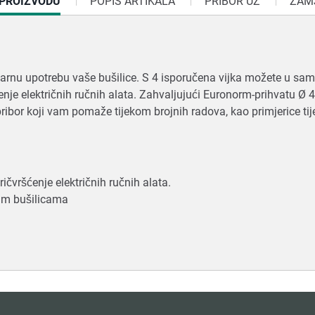
 PROIZVODU
POPIS ARTIKALA
PRIBOR UZ
ZAMJ
rnu upotrebu vaše bušilice. S 4 isporučena vijka možete u samo 
ršćenje električnih ručnih alata. Zahvaljujući Euronorm-prihvatu 
ibor koji vam pomaže tijekom brojnih radova, kao primjerice tij
ičvršćenje električnih ručnih alata.
nim bušilicama