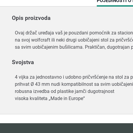
CURRENT
POJEDINOSTI O
TAB:
Opis proizvoda
Ovaj držač uređaja vaš je pouzdani pomoćnik za staciona
na svoj wolfcraft ili neki drugi uobičajeni stol za pričv
sa svim uobičajenim bušilicama. Praktičan, dugotrajan pr
Svojstva
4 vijka za jednostavno i udobno pričvršćenje na stol za pr
prihvat Ø 43 mm nudi kompatibilnost sa svim uobičaje
robusna izvedba od plastike jamči dugotrajnost
visoka kvaliteta „Made in Europe“