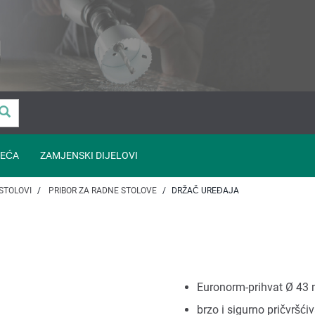
EĆA
ZAMJENSKI DIJELOVI
STOLOVI
PRIBOR ZA RADNE STOLOVE
DRŽAČ UREĐAJA
Euronorm-prihvat Ø 43 
brzo i sigurno pričvršći