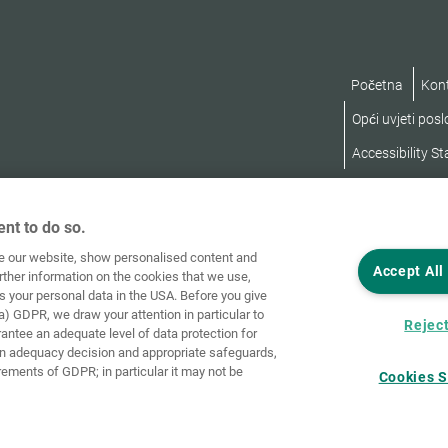
Početna
Kon
Opći uvjeti pos
Accessibility S
nt to do so.
ve our website, show personalised content and
Accept All
rther information on the cookies that we use,
s your personal data in the USA. Before you give
a) GDPR, we draw your attention in particular to
Reject
rantee an adequate level of data protection for
an adequacy decision and appropriate safeguards,
rements of GDPR; in particular it may not be
Cookies S