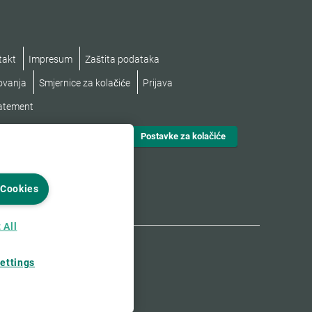
takt
Impresum
Zaštita podataka
lovanja
Smjernice za kolačiće
Prijava
tatement
Postavke za kolačiće
 Cookies
 All
ettings