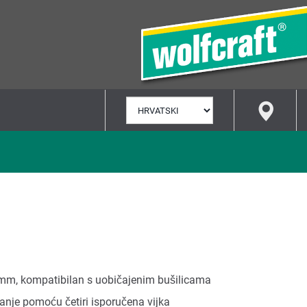
ODABERI
JEZIK
mm, kompatibilan s uobičajenim bušilicama
vanje pomoću četiri isporučena vijka