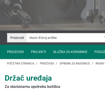
Idi
Idi
na
na
sadržaj
navigaciju
Proizvodi
PROIZVODI
PROJEKTI
SLUŽBA ZA KORISNIKE
PODUZ
POČETNA STRANICA
PROIZVODI
OPREMA ZA RADIONICE
RADNI 
Držač uređaja
Za stacionarnu upotrebu bušilica