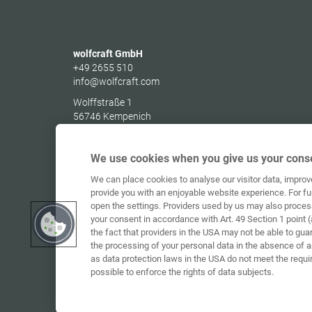
wolfcraft GmbH
+49 2655 510
info@wolfcraft.com
Wolffstraße 1
56746
Kempenich
Germany
We use cookies when you give us your conse
We can place cookies to analyse our visitor data, impro
provide you with an enjoyable website experience. For fu
open the settings. Providers used by us may also proces
your consent in accordance with Art. 49 Section 1 point (
the fact that providers in the USA may not be able to gua
the processing of your personal data in the absence of 
as data protection laws in the USA do not meet the requi
possible to enforce the rights of data subjects.