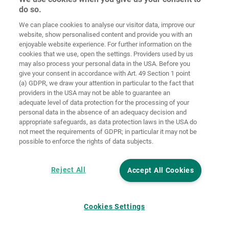
do so.
Zaštita
We can place cookies to analyse our visitor data, improve our
Početna
Kontakt
Impresum
podataka
website, show personalised content and provide you with an
enjoyable website experience. For further information on the
Opći uvjeti
Smjernice za
cookies that we use, open the settings. Providers used by us
poslovanja
kolačiće
Prijava
may also process your personal data in the USA. Before you
give your consent in accordance with Art. 49 Section 1 point
Accessibility
(a) GDPR, we draw your attention in particular to the fact that
Statement
providers in the USA may not be able to guarantee an
adequate level of data protection for the processing of your
Postavke za kolačiće
personal data in the absence of an adequacy decision and
appropriate safeguards, as data protection laws in the USA do
not meet the requirements of GDPR; in particular it may not be
possible to enforce the rights of data subjects.
Reject All
Accept All Cookies
Cookies Settings