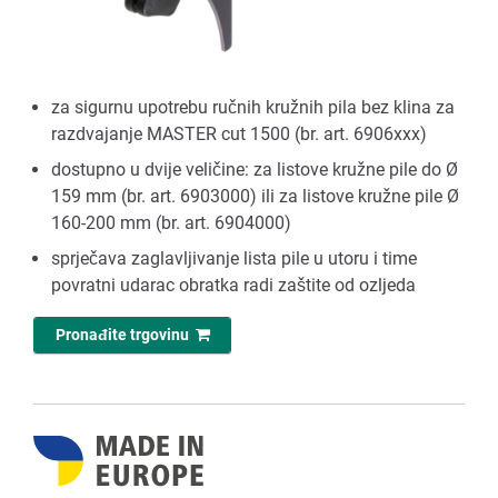
za sigurnu upotrebu ručnih kružnih pila bez klina za
razdvajanje MASTER cut 1500 (br. art. 6906xxx)
dostupno u dvije veličine: za listove kružne pile do Ø
159 mm (br. art. 6903000) ili za listove kružne pile Ø
160-200 mm (br. art. 6904000)
sprječava zaglavljivanje lista pile u utoru i time
povratni udarac obratka radi zaštite od ozljeda
Pronađite trgovinu