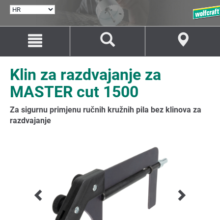
ODABERI
JEZIK
Idi
Idi
na
na
sadržaj
navigaciju
Klin za razdvajanje za
MASTER cut 1500
Za sigurnu primjenu ručnih kružnih pila bez klinova za
razdvajanje