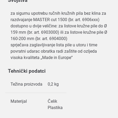
Svojstva
za sigurnu upotrebu ručnih kružnih pila bez klina za
razdvajanje MASTER cut 1500 (br. art. 6906xxx)
dostupno u dvije veličine: za listove kružne pile do Ø
159 mm (br. art. 6903000) ili za listove kružne pile Ø
160-200 mm (br. art. 6904000)
sprječava zaglavljivanje lista pile u utoru i time
povratni udarac obratka radi zaštite od ozljeda
visoka kvaliteta „Made in Europe“
Tehnički podatci
Težina proizvoda
0,2 kg
Materijal
Čelik
Plastika