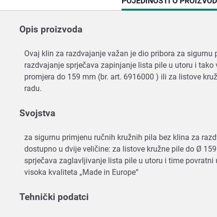
CURRENT
POJEDINOSTI O PROIZVO
TAB:
Opis proizvoda
Ovaj klin za razdvajanje važan je dio pribora za sigurnu
razdvajanje sprječava zapinjanje lista pile u utoru i tako
promjera do 159 mm (br. art. 6916000 ) ili za listove kr
radu.
Svojstva
za sigurnu primjenu ručnih kružnih pila bez klina za ra
dostupno u dvije veličine: za listove kružne pile do Ø 15
sprječava zaglavljivanje lista pile u utoru i time povratn
visoka kvaliteta „Made in Europe“
Tehnički podatci