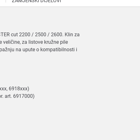
ZAMJENSKI DIJELOVI
STER cut 2200 / 2500 / 2600. Klin za
 veličine, za listove kružne pile
 pažnju na upute o kompatibilnosti i
2xxx, 6918xxx)
br. art. 6917000)