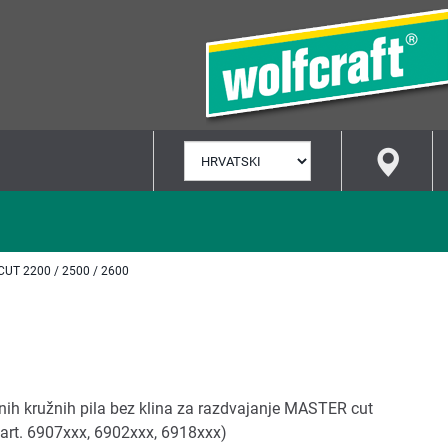
ODABERI
JEZIK
UT 2200 / 2500 / 2600
nih kružnih pila bez klina za razdvajanje MASTER cut
 art. 6907xxx, 6902xxx, 6918xxx)