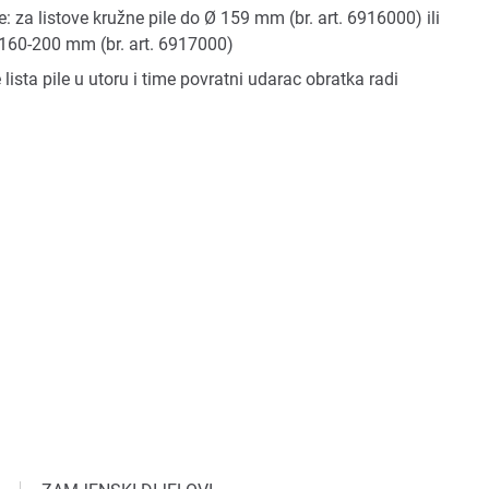
e: za listove kružne pile do Ø 159 mm (br. art. 6916000) ili
Ø 160-200 mm (br. art. 6917000)
 lista pile u utoru i time povratni udarac obratka radi