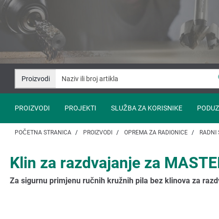
Idi
Idi
na
na
sadržaj
navigaciju
Proizvodi
PROIZVODI
PROJEKTI
SLUŽBA ZA KORISNIKE
PODUZ
POČETNA STRANICA
PROIZVODI
OPREMA ZA RADIONICE
RADNI 
Klin za razdvajanje za MASTE
Za sigurnu primjenu ručnih kružnih pila bez klinova za razd