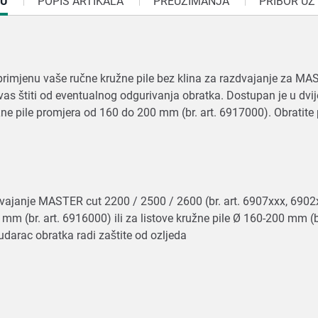
DU
POPIS ARTIKALA
PREUZIMANJA
PRIBOR UZ
 primjenu vaše ručne kružne pile bez klina za razdvajanje za MA
 vas štiti od eventualnog odgurivanja obratka. Dostupan je u dvije
užne pile promjera od 160 do 200 mm (br. art. 6917000). Obratite
zdvajanje MASTER cut 2200 / 2500 / 2600 (br. art. 6907xxx, 690
9 mm (br. art. 6916000) ili za listove kružne pile Ø 160-200 mm (
i udarac obratka radi zaštite od ozljeda