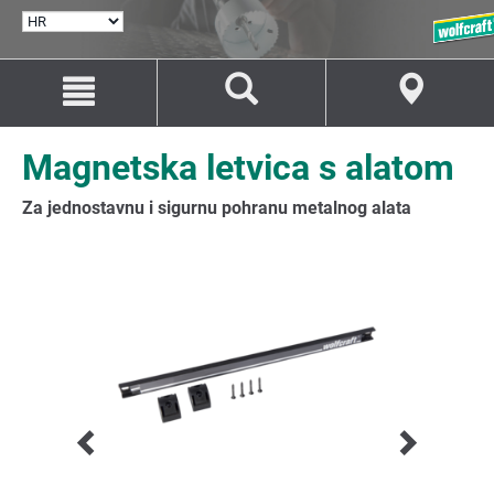
ODABERI
JEZIK
Idi
Idi
na
na
sadržaj
navigaciju
Magnetska letvica s alatom
Za jednostavnu i sigurnu pohranu metalnog alata