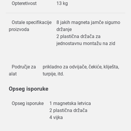
Opteretivost
13 kg
Ostale specifikacije
8 jakih magneta jamče sigurno
proizvoda
držanje
2 plastična držača za
jednostavnu montažu na zid
Područje za
prikladno za odvijače, čekiće, kliješta,
alat
turpije, itd.
Opseg isporuke
Opseg isporuke
1 magnetska letvica
2 plastična držača
4 vijka