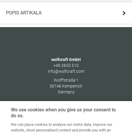
POPIS ARTIKALA
wolfcraft GmbH
+49 2655 510
info@wolfcraft.com
Wolffstraße 1
56746
Kempenich
Germany
We use cookies when you give us your consent to
do so.
Zaštita
We can place cookies to analyse our visitor data, improve our
Početna
Kontakt
Impresum
podataka
website, show personalised content and provide you with an