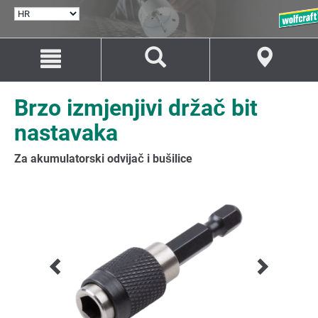
ODABERI
JEZIK
Idi
Idi
na
na
sadržaj
navigaciju
Brzo izmjenjivi držač bit
nastavaka
Za akumulatorski odvijač i bušilice