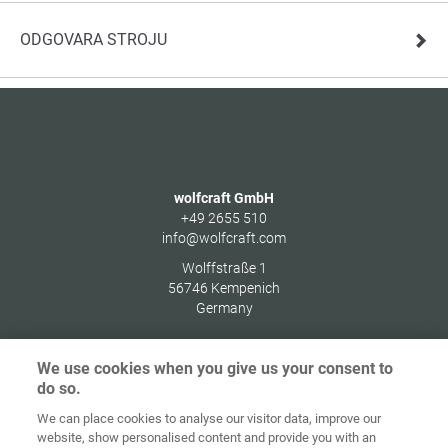
ODGOVARA STROJU
wolfcraft GmbH
+49 2655 510
info@wolfcraft.com
Wolffstraße 1
56746
Kempenich
Germany
We use cookies when you give us your consent to
do so.
Zaštita
We can place cookies to analyse our visitor data, improve our
Početna
Kontakt
Impresum
podataka
website, show personalised content and provide you with an