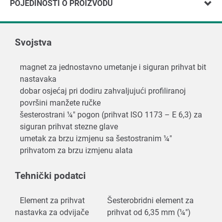
POJEDINOSTI O PROIZVODU
Svojstva
magnet za jednostavno umetanje i siguran prihvat bit
nastavaka
dobar osjećaj pri dodiru zahvaljujući profiliranoj
površini manžete ručke
šesterostrani ¼" pogon (prihvat ISO 1173 – E 6,3) za
siguran prihvat stezne glave
umetak za brzu izmjenu sa šestostranim ¼"
prihvatom za brzu izmjenu alata
Tehnički podatci
Element za prihvat
Šesterobridni element za
nastavka za odvijače
prihvat od 6,35 mm (¼")