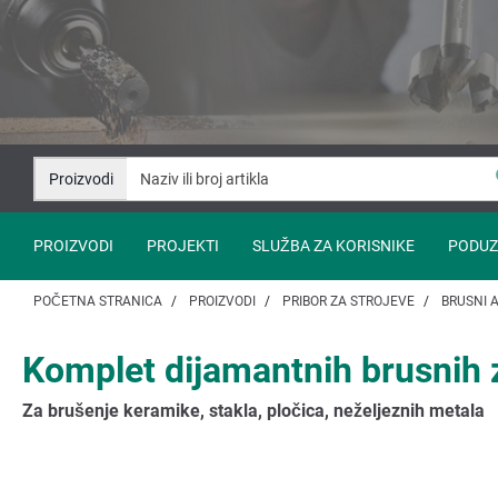
Idi
Idi
na
na
sadržaj
navigaciju
Proizvodi
PROIZVODI
PROJEKTI
SLUŽBA ZA KORISNIKE
PODUZ
POČETNA STRANICA
PROIZVODI
PRIBOR ZA STROJEVE
BRUSNI A
Komplet dijamantnih brusnih zat
Za brušenje keramike, stakla, pločica, neželjeznih metala