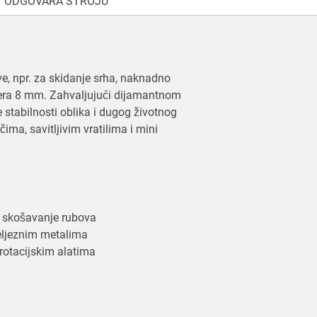
ODGOVARA STROJU
ve, npr. za skidanje srha, naknadno
mjera 8 mm. Zahvaljujući dijamantnom
ke stabilnosti oblika i dugog životnog
ma, savitljivim vratilima i mini
 i skošavanje rubova
eželjeznim metalima
 rotacijskim alatima