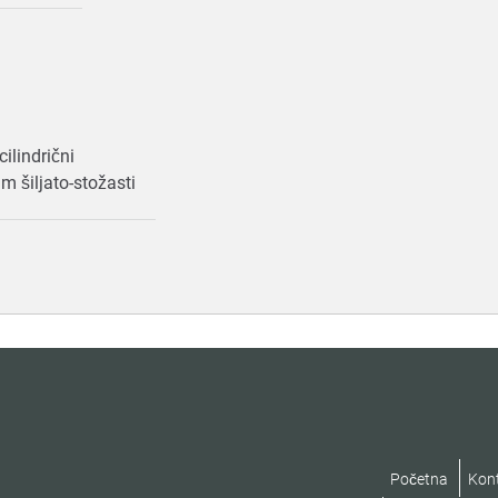
cilindrični
mm šiljato-stožasti
Početna
Kon