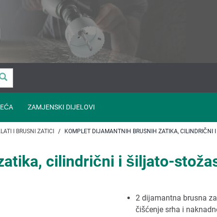
EĆA
ZAMJENSKI DIJELOVI
LATI I BRUSNI ZATICI
KOMPLET DIJAMANTNIH BRUSNIH ZATIKA, CILINDRIČNI I Š
ika, cilindrični i šiljato-stožast
2 dijamantna brusna zat
čišćenje srha i naknadn