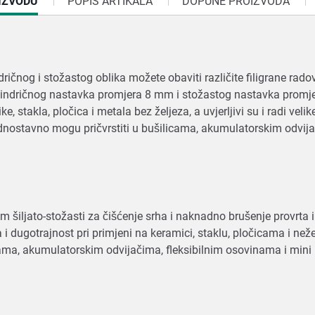
IZVODU
POPIS ARTIKALA
DOPUNE PROIZVODA
ičnog i stožastog oblika možete obaviti različite filigrane rado
 cilindričnog nastavka promjera 8 mm i stožastog nastavka pro
e, stakla, pločica i metala bez željeza, a uvjerljivi su i radi veli
dnostavno mogu pričvrstiti u bušilicama, akumulatorskim odvijači
m šiljato-stožasti za čišćenje srha i naknadno brušenje provrta
 i dugotrajnost pri primjeni na keramici, staklu, pločicama i n
ama, akumulatorskim odvijačima, fleksibilnim osovinama i mini