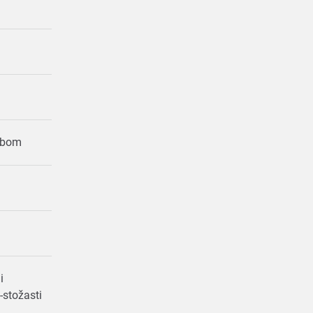
rubom
ni
-stožasti