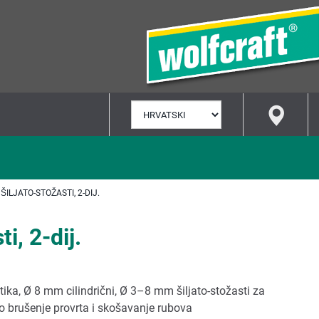
ODABERI
JEZIK
ILJATO-STOŽASTI, 2-DIJ.
i, 2-dij.
ika, Ø 8 mm cilindrični, Ø 3–8 mm šiljato-stožasti za
o brušenje provrta i skošavanje rubova