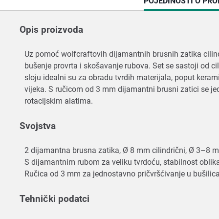
CURRENT
POJEDINOSTI O PRO
TAB:
Opis proizvoda
Uz pomoć wolfcraftovih dijamantnih brusnih zatika cilindr
bušenje provrta i skošavanje rubova. Set se sastoji od
sloju idealni su za obradu tvrdih materijala, poput keramik
vijeka. S ručicom od 3 mm dijamantni brusni zatici se je
rotacijskim alatima.
Svojstva
2 dijamantna brusna zatika, Ø 8 mm cilindrični, Ø 3–8 m
S dijamantnim rubom za veliku tvrdoću, stabilnost oblika
Ručica od 3 mm za jednostavno pričvršćivanje u bušilic
Tehnički podatci