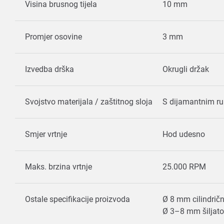
Visina brusnog tijela
10 mm
Promjer osovine
3 mm
Izvedba drška
Okrugli držak
Svojstvo materijala / zaštitnog sloja
S dijamantnim 
Smjer vrtnje
Hod udesno
Maks. brzina vrtnje
25.000 RPM
Ostale specifikacije proizvoda
Ø 8 mm cilindrič
Ø 3–8 mm šiljato