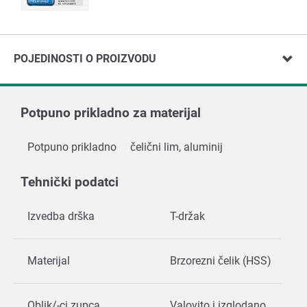
POJEDINOSTI O PROIZVODU
Potpuno prikladno za materijal
Potpuno prikladno
čelični lim, aluminij
Tehnički podatci
Izvedba drška
T-držak
Materijal
Brzorezni čelik (HSS)
Oblik/-ci zupca
Valovito i izglodano