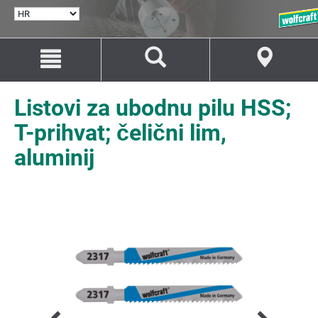
ODABERI
JEZIK
Idi
Idi
na
na
sadržaj
navigaciju
Listovi za ubodnu pilu HSS;
T-prihvat; čelični lim,
aluminij