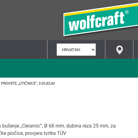
ODABERI
JEZIK
PROVRTE „UTIČNICE”, 3-DIJELNI
a bušenje „Ceramic”, Ø 68 mm, dubina reza 25 mm, za
čke pločice, provjera tvrtke TÜV