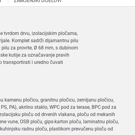
R
ZAMJENSKI DIJELOVI
nje tvrdom drvu, izolacijskim pločama,
ijale. Komplet sadrži dijamantnu pilu
 pilu za provrte, Ø 68 mm, s dubinom
jske kutije za označavanje pravih
 transportirati i uredno čuvati
nu kamenu pločicu, granitnu pločicu, zemljanu pločicu,
P, PS, PA), akrilno staklo, WPC pod za terase, BPC pod za
 izolacijsku ploču od drvenih vlakana, ploču od mekanih
ene vune, OSB ploču, gips-karton ploču, laminatnu ploču,
u, kuhinjsku radnu ploču, plastikom prevučenu ploču od