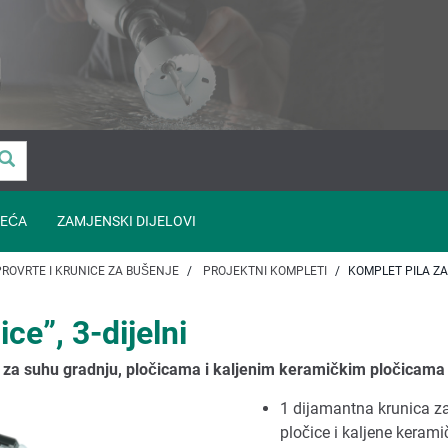
EĆA
ZAMJENSKI DIJELOVI
 PROVRTE I KRUNICE ZA BUŠENJE
PROJEKTNI KOMPLETI
KOMPLET PILA ZA 
ce”, 3-dijelni
ma za suhu gradnju, pločicama i kaljenim keramičkim pločicama
1 dijamantna krunica z
pločice i kaljene kerami