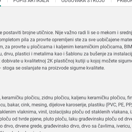
U
POPIS ARTIKALA
ODGOVARA STROJU
PRIBO
e postaviti brojne utičnice. Nije važno radi li se o mekom i sred
ompletom pila za provrte opremljeni ste za sve uobičajene mater
, za provrte u pločicama i kaljenim keramičkim pločicama, BIM
 drvu, plastici i metalima kao i šablonu za bušenje za instalaci
bivate u kvalitetnoj 2K plastičnoj kutiji u kojoj možete sigurno
V – stoga se oslanjate na proizvode sigurne kvalitete.
keramičku pločicu, zidnu pločicu, kaljenu keramičku pločicu, fi
cu, bakar, cink, mesing, dijelove karoserije, plastiku (PVC, PE, P
taklenim vlaknima, vinil, izolacijsku ploču od staklenih vlakana,
ploču od tvrde pjene, pluto ploču, laku građevinsku ploču od drv
o drvo, drvene grede, građevinsko drvo, drvo sa čavlima, iveric