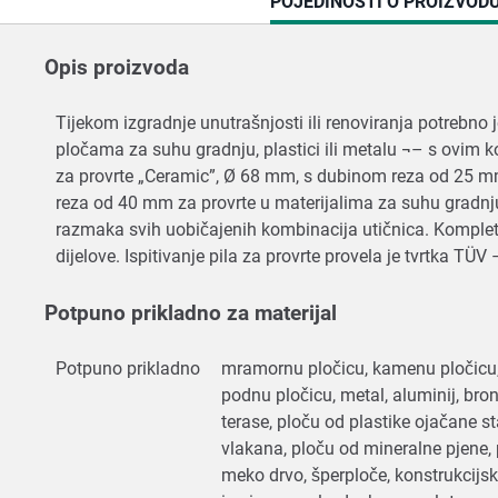
CURRENT
POJEDINOSTI O PROIZVOD
TAB:
Opis proizvoda
Tijekom izgradnje unutrašnjosti ili renoviranja potrebno j
pločama za suhu gradnju, plastici ili metalu ¬– s ovim k
za provrte „Ceramic”, Ø 68 mm, s dubinom reza od 25 mm
reza od 40 mm za provrte u materijalima za suhu gradnju,
razmaka svih uobičajenih kombinacija utičnica. Komplet do
dijelove. Ispitivanje pila za provrte provela je tvrtka TÜ
Potpuno prikladno za materijal
Potpuno prikladno
mramornu pločicu, kamenu pločicu, 
podnu pločicu, metal, aluminij, bron
terase, ploču od plastike ojačane s
vlakana, ploču od mineralne pjene, 
meko drvo, šperploče, konstrukcijsk