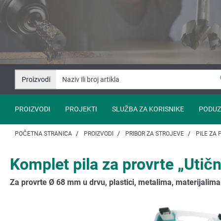
Idi
Idi
na
na
sadržaj
navigaciju
Proizvodi
PROIZVODI
PROJEKTI
SLUŽBA ZA KORISNIKE
PODUZ
POČETNA STRANICA
PROIZVODI
PRIBOR ZA STROJEVE
PILE ZA
Komplet pila za provrte „Utični
Za provrte Ø 68 mm u drvu, plastici, metalima, materijali