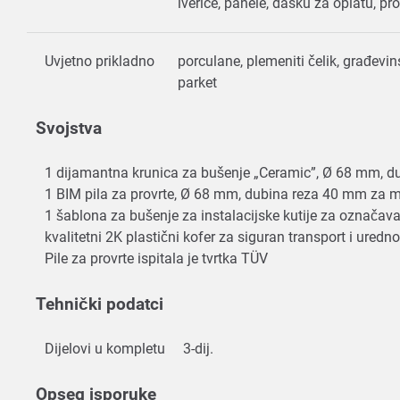
iverice, panele, dasku za oplatu, pr
Uvjetno prikladno
porculane, plemeniti čelik, građevinsk
parket
Svojstva
1 dijamantna krunica za bušenje „Ceramic”, Ø 68 mm, du
1 BIM pila za provrte, Ø 68 mm, dubina reza 40 mm za mek
1 šablona za bušenje za instalacijske kutije za označa
kvalitetni 2K plastični kofer za siguran transport i ured
Pile za provrte ispitala je tvrtka TÜV
Tehnički podatci
Dijelovi u kompletu
3-dij.
Opseg isporuke