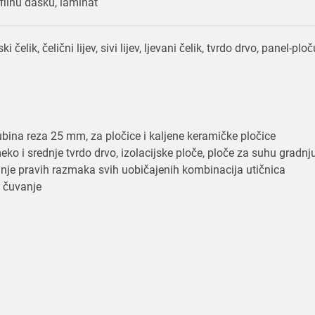
ofilnu dasku, laminat
i čelik, čelični lijev, sivi lijev, ljevani čelik, tvrdo drvo, panel-
bina reza 25 mm, za pločice i kaljene keramičke pločice
o i srednje tvrdo drvo, izolacijske ploče, ploče za suhu gradnju
vanje pravih razmaka svih uobičajenih kombinacija utičnica
no čuvanje