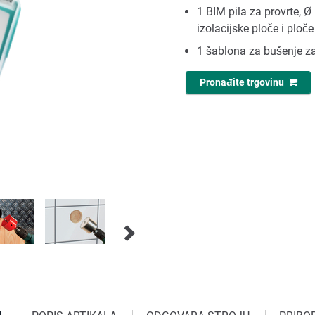
1 BIM pila za provrte, 
izolacijske ploče i ploč
1 šablona za bušenje za i
Pronađite trgovinu