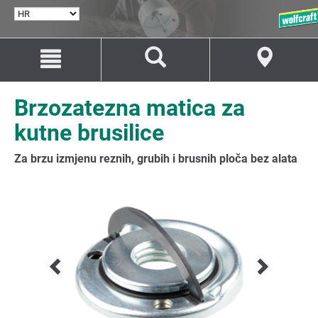
ODABERI
JEZIK
Idi
Idi
na
na
sadržaj
navigaciju
Brzozatezna matica za
kutne brusilice
Za brzu izmjenu reznih, grubih i brusnih ploča bez alata