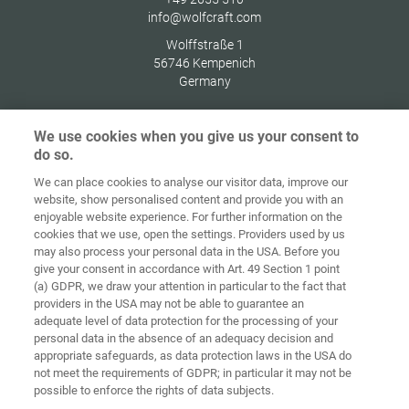
info@wolfcraft.com
Wolffstraße 1
56746
Kempenich
Germany
We use cookies when you give us your consent to
do so.
Zaštita
We can place cookies to analyse our visitor data, improve our
Početna
Kontakt
Impresum
podataka
website, show personalised content and provide you with an
enjoyable website experience. For further information on the
Opći uvjeti
Smjernice za
cookies that we use, open the settings. Providers used by us
poslovanja
kolačiće
Prijava
may also process your personal data in the USA. Before you
give your consent in accordance with Art. 49 Section 1 point
Accessibility
(a) GDPR, we draw your attention in particular to the fact that
Statement
providers in the USA may not be able to guarantee an
adequate level of data protection for the processing of your
Postavke za kolačiće
personal data in the absence of an adequacy decision and
appropriate safeguards, as data protection laws in the USA do
not meet the requirements of GDPR; in particular it may not be
possible to enforce the rights of data subjects.