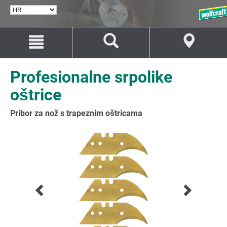
ODABERI
JEZIK
Idi
Idi
na
na
sadržaj
navigaciju
Profesionalne srpolike
oštrice
Pribor za nož s trapeznim oštricama