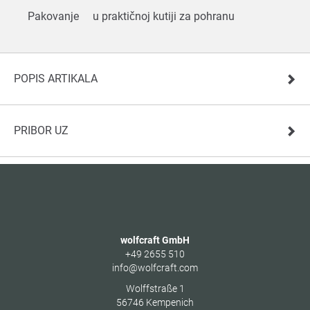
Pakovanje
u praktičnoj kutiji za pohranu
POPIS ARTIKALA
PRIBOR UZ
wolfcraft GmbH
+49 2655 510
info@wolfcraft.com
Wolffstraße 1
56746
Kempenich