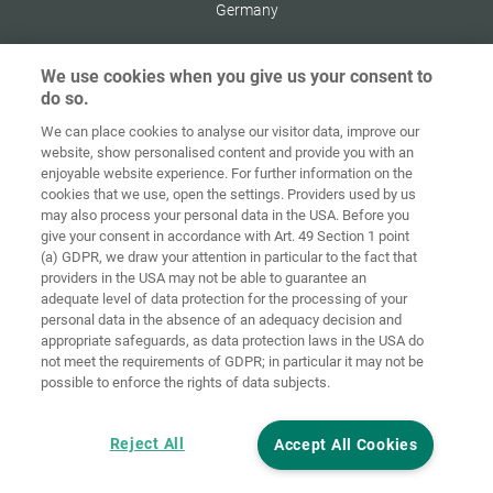
Germany
We use cookies when you give us your consent to
do so.
Zaštita
We can place cookies to analyse our visitor data, improve our
Početna
Kontakt
Impresum
podataka
website, show personalised content and provide you with an
enjoyable website experience. For further information on the
Opći uvjeti
Smjernice za
cookies that we use, open the settings. Providers used by us
poslovanja
kolačiće
Prijava
may also process your personal data in the USA. Before you
give your consent in accordance with Art. 49 Section 1 point
Accessibility
(a) GDPR, we draw your attention in particular to the fact that
Statement
providers in the USA may not be able to guarantee an
adequate level of data protection for the processing of your
Postavke za kolačiće
personal data in the absence of an adequacy decision and
appropriate safeguards, as data protection laws in the USA do
not meet the requirements of GDPR; in particular it may not be
possible to enforce the rights of data subjects.
Reject All
Accept All Cookies