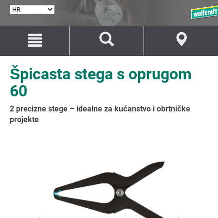
ODABERI
JEZIK
Idi
Idi
na
na
sadržaj
navigaciju
Špicasta stega s oprugom
60
2 precizne stege – idealne za kućanstvo i obrtničke
projekte