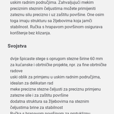
uskim radnim područjima. Zahvaljujući mekim
preciznim steznim čeljustima možete primijeniti
zateznu silu precizno i uz zaštitu površine. One osim
toga imaju strukturu sa žljebovima koja jamči
stabilnost. Ručka s hrapavom površinom osigurava
korištenje bez klizanja.
Svojstva
dvije špicaste stege s oprugom stezne širine 60 mm
za kućanske i obrtničke projekte, npr. za fine obrtničke
radove
uski oblik za primjenu u uskim radnim područjima,
idealan za delikatan rad
meke precizne stezne čeljusti za preciznu primjenu
zatezne sile i za zaštitu površine
dodatna struktura sa žljebovima na steznim
čeljustima brine za stabilnost
Ručka s hrapavom površinom za protukliznu