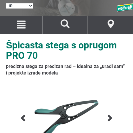
ODABERI
JEZIK
Idi
Idi
na
na
sadržaj
navigaciju
Špicasta stega s oprugom
PRO 70
precizna stega za precizan rad – idealna za „uradi sam”
i projekte izrade modela