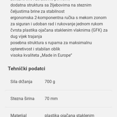
dodatna struktura sa žljebovima na steznim
čeljustima brine za stabilnost
ergonomska 2-komponentna ručka s mekom zonom
za siguran i udoban rad i rukovanje jednom rukom
čvrsta plastika ojačana staklenim vlaknima (GFK) za
dug vijek trajanja
posebna struktura s rupama za maksimalnu
opteretivost i stabilan oblik
visoka kvaliteta „Made in Europe“
Tehnički podatci
Sila držanja
700 g
Stezna širina
70 mm
Materijal
plastika ojačana staklenim