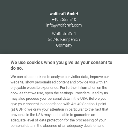
wolfcraft GmbH
+49 2655 510
info@wolfcraft.com
Wolffstraße 1
56746
Kempenich
Germany
We use cookies when you give us your consent to
do so.
Zaštita
We can place cookies to analyse our visitor data, improve our
Početna
Kontakt
Impresum
podataka
website, show personalised content and provide you with an
enjoyable website experience. For further information on the
Opći uvjeti
Smjernice za
cookies that we use, open the settings. Providers used by us
poslovanja
kolačiće
Prijava
may also process your personal data in the USA. Before you
give your consent in accordance with Art. 49 Section 1 point
Accessibility
(a) GDPR, we draw your attention in particular to the fact that
Statement
providers in the USA may not be able to guarantee an
adequate level of data protection for the processing of your
Postavke za kolačiće
personal data in the absence of an adequacy decision and