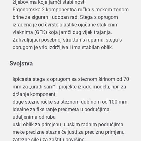
žljebovima koja jamči stabilnost.
Ergonomska 2-komponentna ručka s mekom zonom
brine za siguran i udoban rad. Stega s oprugom
izrađena je od čvrste plastike ojačane staklenim
vlaknima (GFK) koja jamči dug vijek trajanja.
Zahvaljujući posebnoj strukturi s rupama, stega s
oprugom je vrlo izdržljiva i ima stabilan oblik.
Svojstva
špicasta stega s oprugom sa steznom širinom od 70
mm za „uradi sam” i projekte izrade modela, npr. za
držanje komponenti
duge stezne ručke sa steznom dubinom od 100 mm,
idealne za fiksiranje predmeta u područjima
udaljenima od ruba
uski oblik za primjenu u uskim radnim područjima
meke precizne stezne čeljusti za preciznu primjenu
zatezne sile i za zaštitu površine