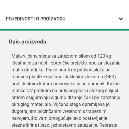
POJEDINOSTI O PROIZVODU
Opis proizvoda
Mala vijčana stega sa zateznom silom od 120 kg
idealna je za hobi i obrtničke projekte, npr. za stezanje
malih obradaka. Preko pomične pritisne ploče od
robusne plastike ojačane staklenim vlaknima (GFK)
pod idealnim kutom prenosite silu na obradak. Križne
matice s V-profilom na pritisnoj ploči i steznoj čeljusti
pritom osiguravaju sigurno držanje čak i pri zatezanju
okruglog materijala. Vijčana stega opremljena je
dugotrajnim pocinčanim vretenom s trapeznim
navojem, što vam omogućuje lako postavljanje
stezne širine i brzo, jednostavno zatezanje. Rebrasta