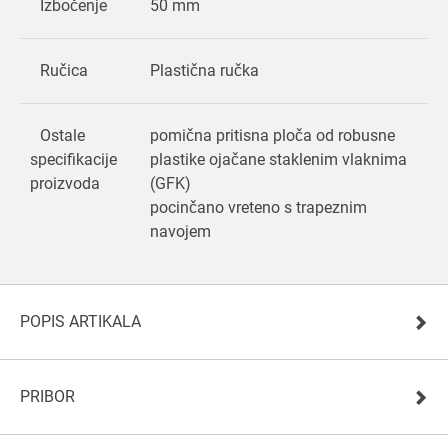
Izbočenje
50 mm
Ručica
Plastična ručka
Ostale
pomična pritisna ploča od robusne
specifikacije
plastike ojačane staklenim vlaknima
proizvoda
(GFK)
pocinčano vreteno s trapeznim
navojem
POPIS ARTIKALA
PRIBOR