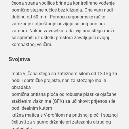
čeona strana vodilice brine za kontrolirano vođenje
pomične stezne ručice bez klizanja. Ona vam nudi
dubinu od 50 mm. Pomoću ergonomske ručke
zatezanje i otpuštanje odvijaju se potpuno bez
zamora. Nakon završetka rada, vijčana stega može
se spremiti uz uštedu prostora zavaljujući svojoj
kompaktnoj veličini.
Svojstva
mala vijčana stega sa zateznom silom od 120 kg za
hobi i obrtničke projekte, npr. za stezanje malih
obradaka
pomična pritisna ploča od robusne plastike ojačane
staklenim vlaknima (GFK) za učinkovit prijenos sile
pod idealnim kutom
križna matica s V-profilom na pritisnoj ploči i steznoj
čeljusti za sigurno držanje pri zatezanju okruglog
materijala