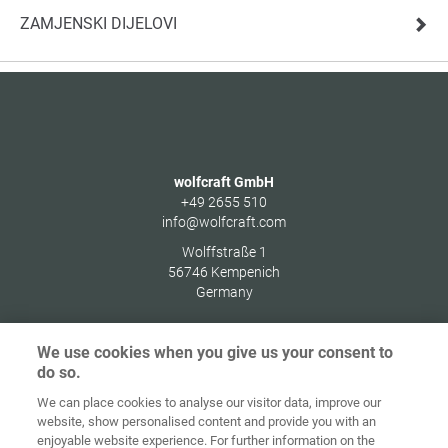
ZAMJENSKI DIJELOVI
wolfcraft GmbH
+49 2655 510
info@wolfcraft.com
Wolffstraße 1
56746
Kempenich
Germany
We use cookies when you give us your consent to
do so.
Zaštita
We can place cookies to analyse our visitor data, improve our
Početna
Kontakt
Impresum
podataka
website, show personalised content and provide you with an
enjoyable website experience. For further information on the