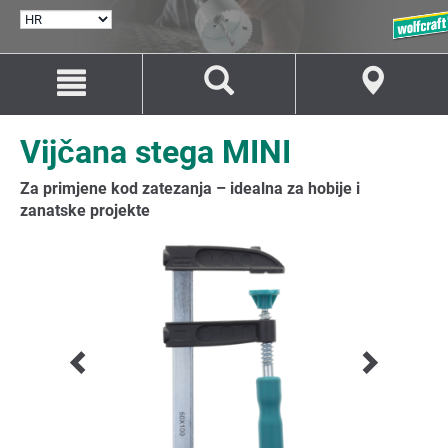
ODABERI
JEZIK
Idi
Idi
na
na
sadržaj
navigaciju
Vijčana stega MINI
Za primjene kod zatezanja – idealna za hobije i
zanatske projekte