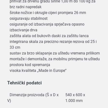
prihvat za drvenu građu širine 1,00 m do 100 kg za
brz radni napredak
široke nožice i okrugle cijevi promjera 26 mm
osiguravaju stabilnost
osiguranje od izbacivanja sprječava opasno
izbacivanje drva
zaštita alata od bukovih daski za zaštitu lanca
integrirana skala za precizno rezanje rezova od 25 i
33 cm
sustav za brzo sklapanje za uštedu vremena prilikom
montaže i demontaže, za mobilnu primjenu te uštedu
prostora kod spremanja
visoka kvaliteta „Made in Europe“
Tehnički podatci
Dimenzije proizvoda (Š x D x
540 x 600 x
V)
1.000 mm