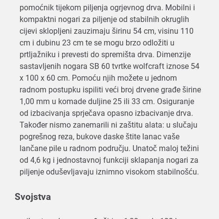
pomoćnik tijekom piljenja ogrjevnog drva. Mobilni i
kompaktni nogari za piljenje od stabilnih okruglih
cijevi sklopljeni zauzimaju širinu 54 cm, visinu 110
cm i dubinu 23 cm te se mogu brzo odložiti u
prtljažniku i prevesti do spremišta drva. Dimenzije
sastavljenih nogara SB 60 tvrtke wolfcraft iznose 54
x 100 x 60 cm. Pomoću njih možete u jednom
radnom postupku ispiliti veći broj drvene građe širine
1,00 mm u komade duljine 25 ili 33 cm. Osiguranje
od izbacivanja sprječava opasno izbacivanje drva.
Također nismo zanemarili ni zaštitu alata: u slučaju
pogrešnog reza, bukove daske štite lanac vaše
lančane pile u radnom području. Unatoč maloj težini
od 4,6 kg i jednostavnoj funkciji sklapanja nogari za
piljenje oduševljavaju iznimno visokom stabilnošću.
Svojstva