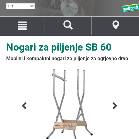
ODABERI
JEZIK
Idi
Idi
na
na
sadržaj
navigaciju
Nogari za piljenje SB 60
Mobilni i kompaktni nogari za piljenje za ogrjevno drvo