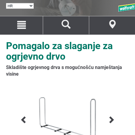
ODABERI
JEZIK
Idi
Idi
na
na
sadržaj
navigaciju
Pomagalo za slaganje za
ogrjevno drvo
Skladište ogrjevnog drva s mogućnošću namještanja
visine