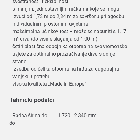
svestranost i fleksibilnost
s manjim, jednostavnijim ručkama koje se mogu
izvući od 1,72 m do 2,34 m za savršenu prilagodbu
individualnim prostornim uvjetima
maksimalna učinkovitost – može se napuniti s 1,17
m³ drva (do visine slaganja od 1,00 m)
četiri plastična odbojnika otporna na sve vremenske
uvjete za optimalno prozračivanje drva s donje
strane
izvedba od čelika otporna na hrđu za dugotrajnu
vanjsku upotrebu
visoka kvaliteta „Made in Europe“
Tehnički podatci
Radna širina do -
1.720 - 2.340 mm
do