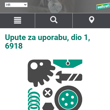
ODABERI
JEZIK
Idi
Idi
na
na
sadržaj
navigaciju
Upute za uporabu, dio 1,
6918