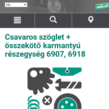
NYELV
KIVÁLASZTÁSA
Ugrás
Ugrás
a
a
tartalomhoz
navigációhoz
Csavaros szöglet +
összekötő karmantyú
részegység 6907, 6918