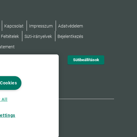
Kapcsolat
Impresszum
Adatvédelem
 Feltételek
Süti-irányelvek
Bejelentkezés
tatement
Sütibeállítások
 Cookies
 All
ettings