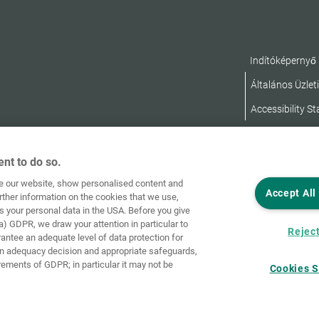
Indítóképernyő
Általános Üzleti
Accessibility S
nt to do so.
ve our website, show personalised content and
Accept All
rther information on the cookies that we use,
s your personal data in the USA. Before you give
a) GDPR, we draw your attention in particular to
Reject
rantee an adequate level of data protection for
an adequacy decision and appropriate safeguards,
rements of GDPR; in particular it may not be
Cookies S