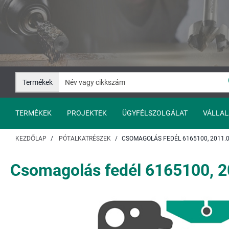
Ugrás
Ugrás
a
a
tartalomhoz
navigációhoz
Termékek
TERMÉKEK
PROJEKTEK
ÜGYFÉLSZOLGÁLAT
VÁLLAL
KEZDŐLAP
PÓTALKATRÉSZEK
CSOMAGOLÁS FEDÉL 6165100, 2011.
Csomagolás fedél 6165100, 2