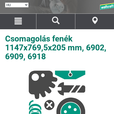
NYELV
KIVÁLASZTÁSA
Ugrás
Ugrás
a
a
tartalomhoz
navigációhoz
Csomagolás fenék
1147x769,5x205 mm, 6902,
6909, 6918