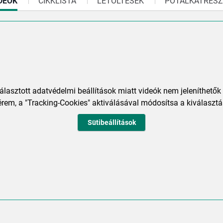
RRENT
DEÓK
CIKKLISTA
LETÖLTÉSEK
PÓTALKATRÉSZ
B:
választott adatvédelmi beállítások miatt videók nem jeleníthetők
rem, a "Tracking-Cookies" aktiválásával módosítsa a kiválasztá
Sütibeállítások