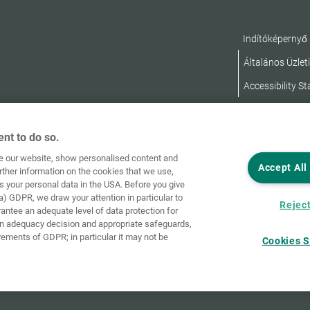
Indítóképernyő
Általános Üzleti
Accessibility S
nt to do so.
ve our website, show personalised content and
Accept All
rther information on the cookies that we use,
s your personal data in the USA. Before you give
a) GDPR, we draw your attention in particular to
Reject
rantee an adequate level of data protection for
an adequacy decision and appropriate safeguards,
rements of GDPR; in particular it may not be
Cookies S