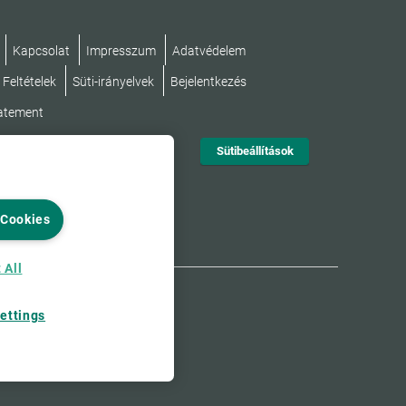
Kapcsolat
Impresszum
Adatvédelem
 Feltételek
Süti-irányelvek
Bejelentkezés
tatement
Sütibeállítások
 Cookies
 All
ettings