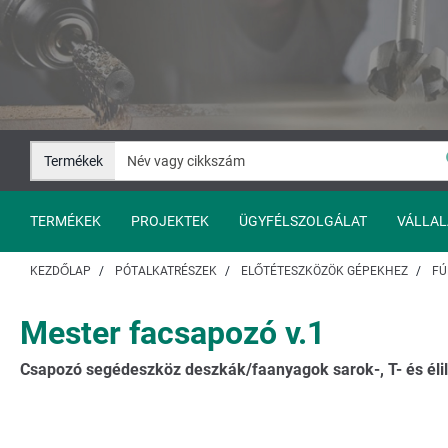
Ugrás
Ugrás
a
a
tartalomhoz
navigációhoz
Termékek
TERMÉKEK
PROJEKTEK
ÜGYFÉLSZOLGÁLAT
VÁLLAL
KEZDŐLAP
PÓTALKATRÉSZEK
ELŐTÉTESZKÖZÖK GÉPEKHEZ
FÚ
Mester facsapozó v.1
Csapozó segédeszköz deszkák/faanyagok sarok-, T- és élil