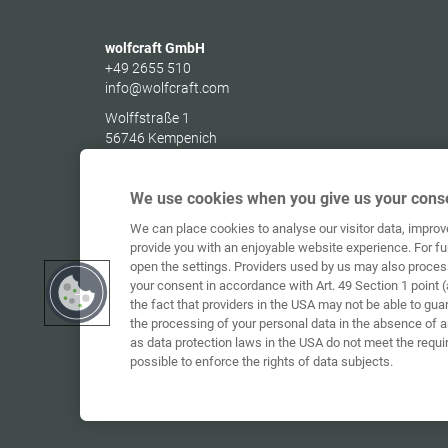
wolfcraft GmbH
+49 2655 510
info@wolfcraft.com
Wolffstraße 1
56746
Kempenich
Germany
We use cookies when you give us your conse
We can place cookies to analyse our visitor data, impro
provide you with an enjoyable website experience. For fu
open the settings. Providers used by us may also proces
your consent in accordance with Art. 49 Section 1 point (
the fact that providers in the USA may not be able to gua
the processing of your personal data in the absence of 
as data protection laws in the USA do not meet the requi
possible to enforce the rights of data subjects.