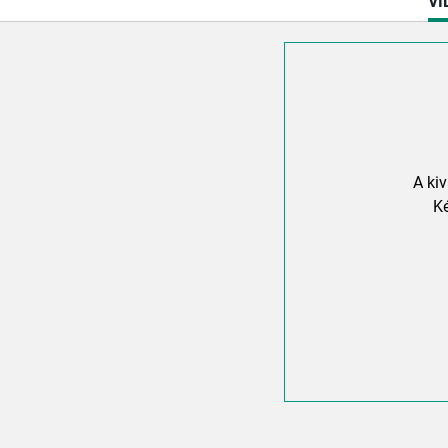
CU
VI
TA
A ki
Ké