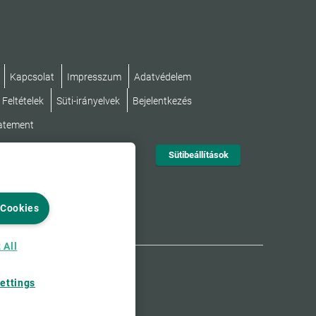
Kapcsolat
Impresszum
Adatvédelem
 Feltételek
Süti-irányelvek
Bejelentkezés
tatement
Sütibeállítások
 Cookies
 All
ettings