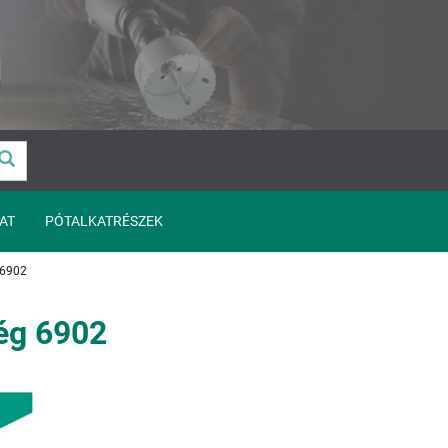
AT
PÓTALKATRÉSZEK
6902
ég 6902