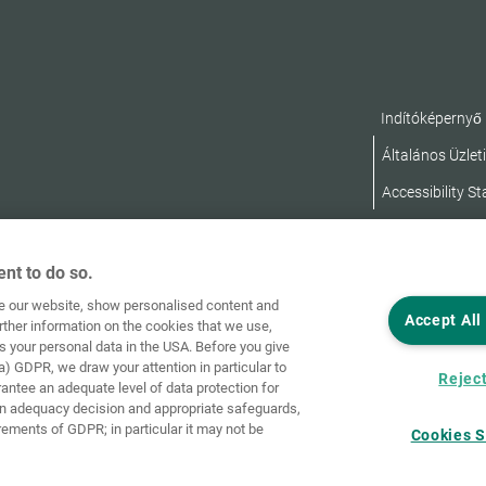
Indítóképernyő
Általános Üzleti
Accessibility S
nt to do so.
ve our website, show personalised content and
Accept All
rther information on the cookies that we use,
s your personal data in the USA. Before you give
a) GDPR, we draw your attention in particular to
Reject
rantee an adequate level of data protection for
an adequacy decision and appropriate safeguards,
rements of GDPR; in particular it may not be
Cookies S