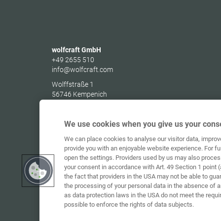
wolfcraft GmbH
+49 2655 510
info@wolfcraft.com
Wolffstraße 1
56746
Kempenich
Germany
We use cookies when you give us your conse
We can place cookies to analyse our visitor data, impro
provide you with an enjoyable website experience. For fu
open the settings. Providers used by us may also proces
your consent in accordance with Art. 49 Section 1 point (
the fact that providers in the USA may not be able to gua
the processing of your personal data in the absence of 
as data protection laws in the USA do not meet the requi
possible to enforce the rights of data subjects.