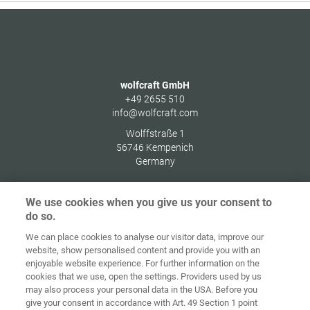
wolfcraft GmbH
+49 2655 510
info@wolfcraft.com
Wolffstraße 1
56746
Kempenich
Germany
We use cookies when you give us your consent to
do so.
Indítóképernyő
Kapcsolat
Impresszum
Adatvédelem
We can place cookies to analyse our visitor data, improve our
website, show personalised content and provide you with an
Általános
enjoyable website experience. For further information on the
Üzleti
cookies that we use, open the settings. Providers used by us
Feltételek
Süti-irányelvek
Bejelentkezés
may also process your personal data in the USA. Before you
give your consent in accordance with Art. 49 Section 1 point
Accessibility