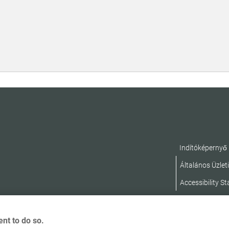
TAB:
Indítóképernyő
Általános Üzleti
Accessibility S
nt to do so.