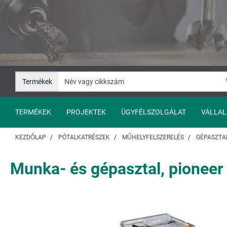
Ugrás
Ugrás
a
a
tartalomhoz
navigációhoz
Termékek
TERMÉKEK
PROJEKTEK
ÜGYFÉLSZOLGÁLAT
VÁLLAL
KEZDŐLAP
PÓTALKATRÉSZEK
MŰHELYFELSZERELÉS
GÉPASZTA
Munka- és gépasztal, pioneer I