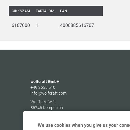
CIKKSZÁM
TARTALOM
EAN
6167000
1
4006885616707
wolfcraft GmbH
+49 2655 510
info@wolfcraft.com
Wolffstraße 1
56746
Kempenich
Germany
We use cookies when you give us your conse