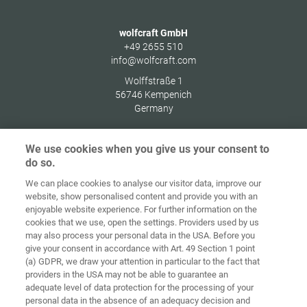
wolfcraft GmbH
+49 2655 510
info@wolfcraft.com
Wolffstraße 1
56746
Kempenich
Germany
We use cookies when you give us your consent to
do so.
Indítóképernyő
Kapcsolat
Impresszum
Adatvédelem
We can place cookies to analyse our visitor data, improve our
website, show personalised content and provide you with an
Általános
enjoyable website experience. For further information on the
Üzleti
cookies that we use, open the settings. Providers used by us
Feltételek
Süti-irányelvek
Bejelentkezés
may also process your personal data in the USA. Before you
give your consent in accordance with Art. 49 Section 1 point
Accessibility
(a) GDPR, we draw your attention in particular to the fact that
Statement
providers in the USA may not be able to guarantee an
adequate level of data protection for the processing of your
Sütibeállítások
personal data in the absence of an adequacy decision and