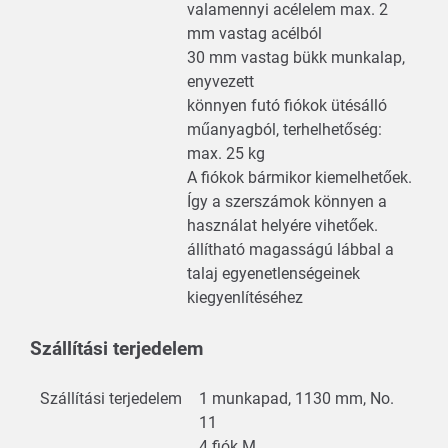
valamennyi acélelem max. 2
mm vastag acélból
30 mm vastag bükk munkalap,
enyvezett
könnyen futó fiókok ütésálló
műanyagból, terhelhetőség:
max. 25 kg
A fiókok bármikor kiemelhetőek.
Így a szerszámok könnyen a
használat helyére vihetőek.
állítható magasságú lábbal a
talaj egyenetlenségeinek
kiegyenlítéséhez
Szállítási terjedelem
Szállítási terjedelem
1 munkapad, 1130 mm, No.
11
4 fiók M