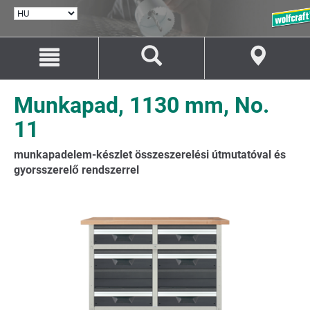
NYELV
KIVÁLASZTÁSA
Ugrás
Ugrás
a
a
tartalomhoz
navigációhoz
Munkapad, 1130 mm, No.
11
munkapadelem-készlet összeszerelési útmutatóval és
gyorsszerelő rendszerrel